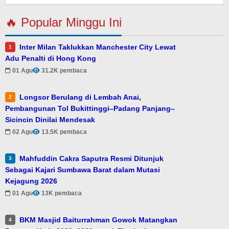
🔥 Popular Minggu Ini
Inter Milan Taklukkan Manchester City Lewat
1
Adu Penalti di Hong Kong
01 Agu
31.2K pembaca
Longsor Berulang di Lembah Anai,
2
Pembangunan Tol Bukittinggi–Padang Panjang–
Sicincin Dinilai Mendesak
02 Agu
13.5K pembaca
Mahfuddin Cakra Saputra Resmi Ditunjuk
3
Sebagai Kajari Sumbawa Barat dalam Mutasi
Kejagung 2026
01 Agu
13K pembaca
BKM Masjid Baiturrahman Gowok Matangkan
4