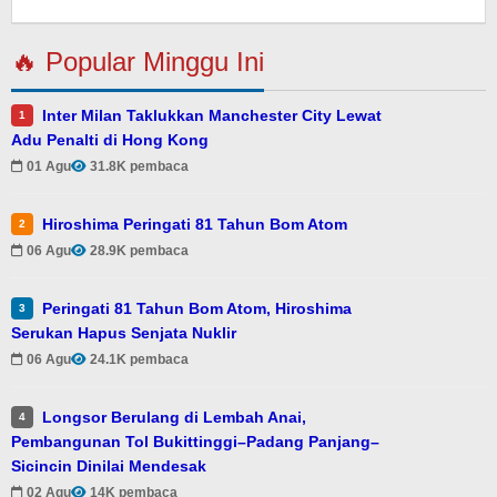
Eky
🔥 Popular Minggu Ini
Inter Milan Taklukkan Manchester City Lewat
1
Adu Penalti di Hong Kong
01 Agu
31.8K pembaca
Hiroshima Peringati 81 Tahun Bom Atom
2
06 Agu
28.9K pembaca
Peringati 81 Tahun Bom Atom, Hiroshima
3
Serukan Hapus Senjata Nuklir
06 Agu
24.1K pembaca
Longsor Berulang di Lembah Anai,
4
Pembangunan Tol Bukittinggi–Padang Panjang–
Sicincin Dinilai Mendesak
02 Agu
14K pembaca