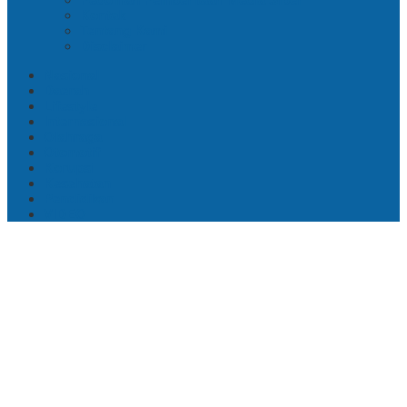
Kontak
Tentang Kami
Disclaimer
Nasional
Daerah
Lifestyle
Internasional
Olahraga
Otomotif
Korupsi
Kesehatan
Pendidikan
VIDEO