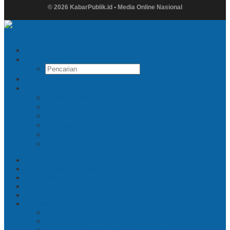
© 2026 KabarPublik.id • Media Online Nasional
Pencarian
Indeks Berita
Facebook
Twitter
Instagram
Linkedin
Youtube
Tiktok
Beranda
Hukum dan Kriminal
Ekonomi Bisnis
Politik
Metropolitan
Redaksi
Privacy Policy
Kode Etik
Pedoman Pemberitaan Media Siber