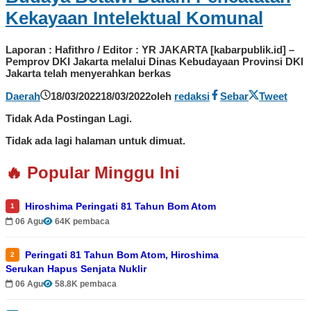
Kekayaan Intelektual Komunal
Laporan : Hafithro / Editor : YR JAKARTA [kabarpublik.id] –
Pemprov DKI Jakarta melalui Dinas Kebudayaan Provinsi DKI
Jakarta telah menyerahkan berkas
Daerah
18/03/2022
18/03/2022
oleh
redaksi
Sebar
Tweet
Tidak Ada Postingan Lagi.
Tidak ada lagi halaman untuk dimuat.
🔥 Popular Minggu Ini
Hiroshima Peringati 81 Tahun Bom Atom
1
06 Agu
64K pembaca
Peringati 81 Tahun Bom Atom, Hiroshima
2
Serukan Hapus Senjata Nuklir
06 Agu
58.8K pembaca