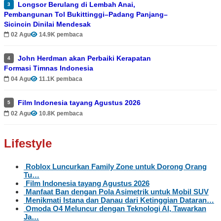
Longsor Berulang di Lembah Anai,
3
Pembangunan Tol Bukittinggi–Padang Panjang–
Sicincin Dinilai Mendesak
02 Agu
14.9K pembaca
John Herdman akan Perbaiki Kerapatan
4
Formasi Timnas Indonesia
04 Agu
11.1K pembaca
Film Indonesia tayang Agustus 2026
5
02 Agu
10.8K pembaca
Lifestyle
Roblox Luncurkan Family Zone untuk Dorong Orang
Tu…
Film Indonesia tayang Agustus 2026
Manfaat Ban dengan Pola Asimetrik untuk Mobil SUV
Menikmati Istana dan Danau dari Ketinggian Dataran…
Omoda O4 Meluncur dengan Teknologi AI, Tawarkan
Ja…