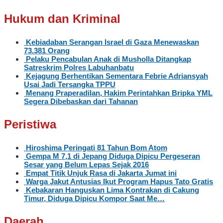
Hukum dan Kriminal
Kebiadaban Serangan Israel di Gaza Menewaskan
73.381 Orang
Pelaku Pencabulan Anak di Musholla Ditangkap
Satreskrim Polres Labuhanbatu
Kejagung Berhentikan Sementara Febrie Adriansyah
Usai Jadi Tersangka TPPU
Menang Praperadilan, Hakim Perintahkan Bripka YML
Segera Dibebaskan dari Tahanan
Peristiwa
Hiroshima Peringati 81 Tahun Bom Atom
Gempa M 7,1 di Jepang Diduga Dipicu Pergeseran
Sesar yang Belum Lepas Sejak 2016
Empat Titik Unjuk Rasa di Jakarta Jumat ini
Warga Jakut Antusias Ikut Program Hapus Tato Gratis
Kebakaran Hanguskan Lima Kontrakan di Cakung
Timur, Diduga Dipicu Kompor Saat Me…
Daerah