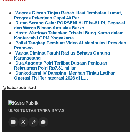
Wapres Gibran Tinjau Rehabilitasi Jembatan Lumut,
Progres Pekerjaan Capai 40 Per…
Rutan Serang Gelar PORSENI HUT ke-81 RI, Pegawai
dan Warga Binaan Antusias Berko…
Hasto Wardoyo Tekankan Trisakti Bung Karno dalam
Konfercab I GPM Yogyakarta
Polisi Tangkap Pembuat Video AI Manipulasi Presiden
Prabowo
Warga Diminta Patuhi Radius Bahaya Gunung
Karangetang
Dua Anggota Polri Terlibat Dugaan Penipuan
Rekrutmen Polri Rp7,81 miliar
Dankodaeral IV Dampingi Menhan Tinjau Latihan
Operasi TNI Terintegrasi 2026 di L…
@kabarpublik.id
ULAS TUNTAS TANPA BATAS