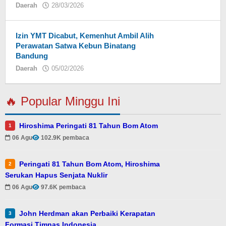
Daerah
28/03/2026
oleh
Eky
Izin YMT Dicabut, Kemenhut Ambil Alih
Perawatan Satwa Kebun Binatang
Bandung
Daerah
05/02/2026
oleh
Eky
🔥 Popular Minggu Ini
Hiroshima Peringati 81 Tahun Bom Atom
1
06 Agu
102.9K pembaca
Peringati 81 Tahun Bom Atom, Hiroshima
2
Serukan Hapus Senjata Nuklir
06 Agu
97.6K pembaca
John Herdman akan Perbaiki Kerapatan
3
Formasi Timnas Indonesia