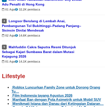
Adu Penalti di Hong Kong
01 Agu
32.2K pembaca
Longsor Berulang di Lembah Anai,
4
Pembangunan Tol Bukittinggi–Padang Panjang–
Sicincin Dinilai Mendesak
02 Agu
14.6K pembaca
Mahfuddin Cakra Saputra Resmi Ditunjuk
5
Sebagai Kajari Sumbawa Barat dalam Mutasi
Kejagung 2026
01 Agu
14.1K pembaca
Lifestyle
Roblox Luncurkan Family Zone untuk Dorong Orang
Tu…
Film Indonesia tayang Agustus 2026
Manfaat Ban dengan Pola Asimetrik untuk Mobil SUV
Menikmati Istana dan Danau dari Ketinggian Dataran…