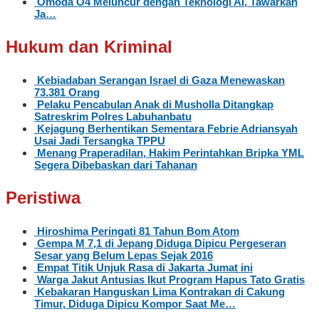
Omoda O4 Meluncur dengan Teknologi AI, Tawarkan
Ja…
Hukum dan Kriminal
Kebiadaban Serangan Israel di Gaza Menewaskan
73.381 Orang
Pelaku Pencabulan Anak di Musholla Ditangkap
Satreskrim Polres Labuhanbatu
Kejagung Berhentikan Sementara Febrie Adriansyah
Usai Jadi Tersangka TPPU
Menang Praperadilan, Hakim Perintahkan Bripka YML
Segera Dibebaskan dari Tahanan
Peristiwa
Hiroshima Peringati 81 Tahun Bom Atom
Gempa M 7,1 di Jepang Diduga Dipicu Pergeseran
Sesar yang Belum Lepas Sejak 2016
Empat Titik Unjuk Rasa di Jakarta Jumat ini
Warga Jakut Antusias Ikut Program Hapus Tato Gratis
Kebakaran Hanguskan Lima Kontrakan di Cakung
Timur, Diduga Dipicu Kompor Saat Me…