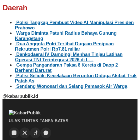
Daerah
Polisi Tangkap Pembuat Video AI Manipulasi Presiden
Prabowo
Warga Diminta Patuhi Radius Bahaya Gunung
Karangetang
Dua Anggota Polri Terlibat Dugaan Penipuan
Rekrutmen Polri Rp7,81 miliar
Dankodaeral IV Dampingi Menhan Tinjau Latihan
Operasi TNI Terintegrasi 2026 di L…
Gempa Pangandaran Paksa 6 Kereta di Daop 2
Berhenti Darurat
Polisi Selidiki Kecelakaan Beruntun Diduga Akibat Truk
Patah As
Sendang Wonosari dan Selang Pemasok Air Warga
@kabarpublik.id
ULAS TUNTAS TANPA BATAS