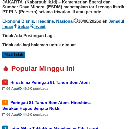
JAKARTA (Kabarpublik.id) – Kementerian Energi dan
Sumber Daya Mineral (ESDM) menetapkan tarif tenaga listrik
PT PLN (Persero) selama triwulan III atau periode
Ekonomi Bisnis
,
Headline
,
Nasional
30/06/2026
oleh
Jamalul
Insan
Sebar
Tweet
Tidak Ada Postingan Lagi.
Tidak ada lagi halaman untuk dimuat.
Muat Lebih
🔥 Popular Minggu Ini
Hiroshima Peringati 81 Tahun Bom Atom
1
06 Agu
49.9K pembaca
Peringati 81 Tahun Bom Atom, Hiroshima
2
Serukan Hapus Senjata Nuklir
06 Agu
44.9K pembaca
Inter Milan Taklukkan Manchester City Lewat
3