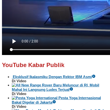
YouTube Kabar Publik
Eksklusif Ikalasmiku Dengan Rektor IBM Asmi
Di Video
Baru Meluncur di RI, Mobil
Mahal Ini Langsung Ludes Terjual
Di Video
Pesta Yoga Internasional
Bakal Digelar di Jakarta
Di Video