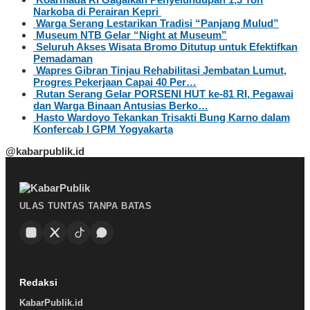
Narkoba di Perairan Kepri
Warga Serang Lestarikan Tradisi “Panjang Mulud”
Museum NTB Gelar “Night at Museum”
Seluruh Akses Wisata Bromo Ditutup untuk Efektifkan
Pemadaman
Wapres Gibran Tinjau Rehabilitasi Jembatan Lumut,
Progres Pekerjaan Capai 40 Per…
Rutan Serang Gelar PORSENI HUT ke-81 RI, Pegawai
dan Warga Binaan Antusias Berko…
Hasto Wardoyo Tekankan Trisakti Bung Karno dalam
Konfercab I GPM Yogyakarta
@kabarpublik.id
ULAS TUNTAS TANPA BATAS
Redaksi
KabarPublik.id