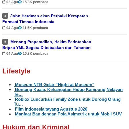
02 Agu
15.3K pembaca
John Herdman akan Perbaiki Kerapatan
4
Formasi Timnas Indonesia
04 Agu
11.5K pembaca
Menang Praperadilan, Hakim Perintahkan
5
Bripka YML Segera Dibebaskan dari Tahanan
04 Agu
10.8K pembaca
Lifestyle
Museum NTB Gelar “Night at Museum”
Bontang Kuala, Kehangatan Hidup Kampung Nelayan
Te…
Roblox Luncurkan Family Zone untuk Dorong Orang
Tu…
Film Indonesia tayang Agustus 2026
Manfaat Ban dengan Pola Asimetrik untuk Mobil SUV
Hukum dan Kriminal