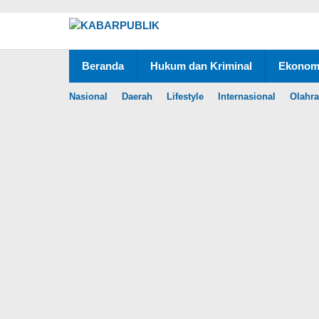
Lewati
ke
konten
Beranda
Hukum dan Kriminal
Ekonomi
Nasional
Daerah
Lifestyle
Internasional
Olahr