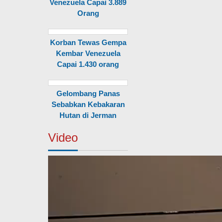
Venezuela Capai 3.889
Orang
Korban Tewas Gempa
Kembar Venezuela
Capai 1.430 orang
Gelombang Panas
Sebabkan Kebakaran
Hutan di Jerman
Video