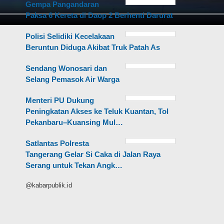
Gempa Pangandaran
Paksa 6 Kereta di Daop 2 Berhenti Darurat
Polisi Selidiki Kecelakaan
Beruntun Diduga Akibat Truk Patah As
Sendang Wonosari dan
Selang Pemasok Air Warga
Menteri PU Dukung
Peningkatan Akses ke Teluk Kuantan, Tol
Pekanbaru–Kuansing Mul…
Satlantas Polresta
Tangerang Gelar Si Caka di Jalan Raya
Serang untuk Tekan Angk…
@kabarpublik.id