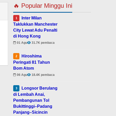
🔥 Popular Minggu Ini
Inter Milan
1
Taklukkan Manchester
City Lewat Adu Penalti
di Hong Kong
01 Agu
31.7K pembaca
Hiroshima
2
Peringati 81 Tahun
Bom Atom
06 Agu
18.4K pembaca
Longsor Berulang
3
di Lembah Anai,
Pembangunan Tol
Bukittinggi–Padang
Panjang–Sicincin