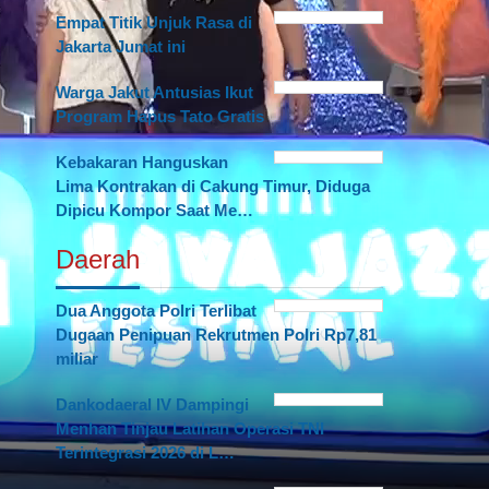
Empat Titik Unjuk Rasa di
Jakarta Jumat ini
Warga Jakut Antusias Ikut
Program Hapus Tato Gratis
Kebakaran Hanguskan
Lima Kontrakan di Cakung Timur, Diduga
Dipicu Kompor Saat Me…
Daerah
Dua Anggota Polri Terlibat
Dugaan Penipuan Rekrutmen Polri Rp7,81
miliar
Dankodaeral IV Dampingi
Menhan Tinjau Latihan Operasi TNI
Terintegrasi 2026 di L…