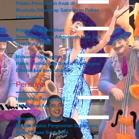
Pelaku Pencabulan Anak di
Musholla Ditangkap Satreskrim Polres
Labuhanbatu
Kejagung Berhentikan
Sementara Febrie Adriansyah Usai Jadi
Tersangka TPPU
Menang Praperadilan,
Hakim Perintahkan Bripka YML Segera
Dibebaskan dari Tahanan
Peristiwa
Hiroshima Peringati 81
Tahun Bom Atom
Gempa M 7,1 di Jepang
Diduga Dipicu Pergeseran Sesar yang
Belum Lepas Sejak 2016