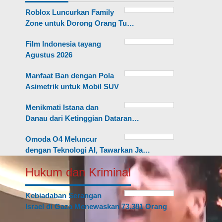
Roblox Luncurkan Family
Zone untuk Dorong Orang Tu…
Film Indonesia tayang
Agustus 2026
Manfaat Ban dengan Pola
Asimetrik untuk Mobil SUV
Menikmati Istana dan
Danau dari Ketinggian Dataran…
Omoda O4 Meluncur
dengan Teknologi AI, Tawarkan Ja…
Hukum dan Kriminal
Kebiadaban Serangan
Israel di Gaza Menewaskan 73.381 Orang