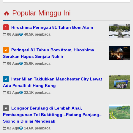
🔥 Popular Minggu Ini
Hiroshima Peringati 81 Tahun Bom Atom
1
06 Agu
40.5K pembaca
Peringati 81 Tahun Bom Atom, Hiroshima
2
Serukan Hapus Senjata Nuklir
06 Agu
35.6K pembaca
Inter Milan Taklukkan Manchester City Lewat
3
Adu Penalti di Hong Kong
01 Agu
32.1K pembaca
Longsor Berulang di Lembah Anai,
4
Pembangunan Tol Bukittinggi–Padang Panjang–
Sicincin Dinilai Mendesak
02 Agu
14.6K pembaca