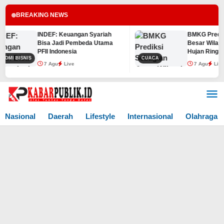
BREAKING NEWS
INDEF: Keuangan Syariah
BMKG Prediksi 
Bisa Jadi Pembeda Utama
Besar Wilayah 
PFII Indonesia
Hujan Ringan p
I BISNIS
CUACA
7 Agu
Live
7 Agu
Live
Lewati
ke
konten
Nasional
Daerah
Lifestyle
Internasional
Olahraga