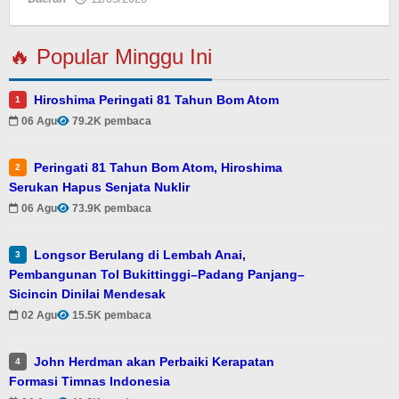
🔥 Popular Minggu Ini
Hiroshima Peringati 81 Tahun Bom Atom
1
06 Agu
79.2K pembaca
Peringati 81 Tahun Bom Atom, Hiroshima
2
Serukan Hapus Senjata Nuklir
06 Agu
73.9K pembaca
Longsor Berulang di Lembah Anai,
3
Pembangunan Tol Bukittinggi–Padang Panjang–
Sicincin Dinilai Mendesak
02 Agu
15.5K pembaca
John Herdman akan Perbaiki Kerapatan
4
Formasi Timnas Indonesia