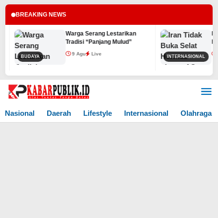
BREAKING NEWS
Warga Serang Lestarikan
Iran 
Tradisi “Panjang Mulud”
hingg
9 Agu
Live
9 A
BUDAYA
INTERNASIONAL
Lewati
ke
konten
Nasional
Daerah
Lifestyle
Internasional
Olahraga