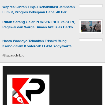
Wapres Gibran Tinjau Rehabilitasi Jembatan
Lumut, Progres Pekerjaan Capai 40 Per…
Rutan Serang Gelar PORSENI HUT ke-81 RI,
Pegawai dan Warga Binaan Antusias Berko…
Hasto Wardoyo Tekankan Trisakti Bung
Karno dalam Konfercab I GPM Yogyakarta
@kabarpublik.id