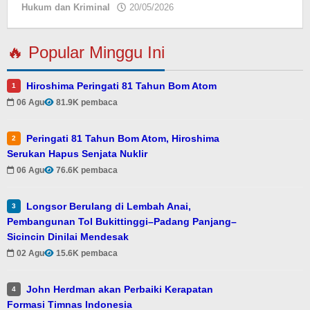
Hukum dan Kriminal
20/05/2026
oleh
Eky
🔥 Popular Minggu Ini
Hiroshima Peringati 81 Tahun Bom Atom
1
06 Agu
81.9K pembaca
Peringati 81 Tahun Bom Atom, Hiroshima
2
Serukan Hapus Senjata Nuklir
06 Agu
76.6K pembaca
Longsor Berulang di Lembah Anai,
3
Pembangunan Tol Bukittinggi–Padang Panjang–
Sicincin Dinilai Mendesak
02 Agu
15.6K pembaca
John Herdman akan Perbaiki Kerapatan
4
Formasi Timnas Indonesia