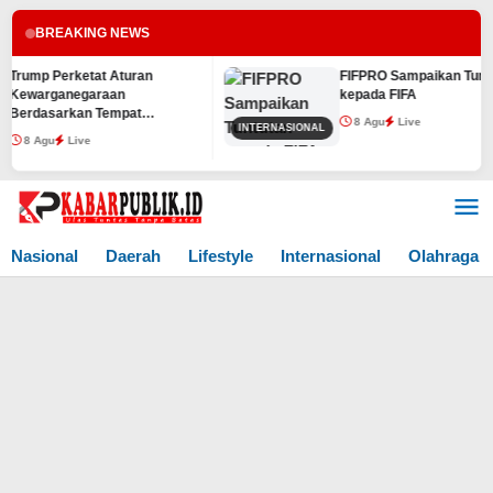
BREAKING NEWS
rump Perketat Aturan
FIFPRO Sampaikan Tuntuta
ewarganegaraan
kepada FIFA
erdasarkan Tempat
8 Agu
Live
INTERNASIONAL
elahiran
8 Agu
Live
Lewati
ke
konten
Nasional
Daerah
Lifestyle
Internasional
Olahraga