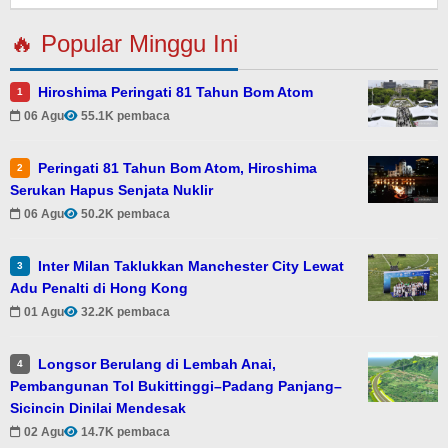
🔥 Popular Minggu Ini
Hiroshima Peringati 81 Tahun Bom Atom
1
06 Agu
55.1K pembaca
Peringati 81 Tahun Bom Atom, Hiroshima
2
Serukan Hapus Senjata Nuklir
06 Agu
50.2K pembaca
Inter Milan Taklukkan Manchester City Lewat
3
Adu Penalti di Hong Kong
01 Agu
32.2K pembaca
Longsor Berulang di Lembah Anai,
4
Pembangunan Tol Bukittinggi–Padang Panjang–
Sicincin Dinilai Mendesak
02 Agu
14.7K pembaca