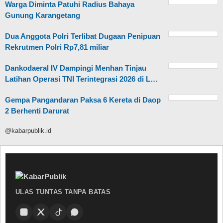
Warga Diminta Patuhi Radius Bahaya
Gunung Karangetang
Dua Anggota Polri Terlibat Dugaan Penipuan
Rekrutmen Polri Rp7,81 miliar
Dankodaeral IV Dampingi Menhan Tinjau
Latihan Operasi TNI Terintegrasi 2026 di L…
Gempa Pangandaran Paksa 6 Kereta di Daop
2 Berhenti Darurat
@kabarpublik.id
ULAS TUNTAS TANPA BATAS