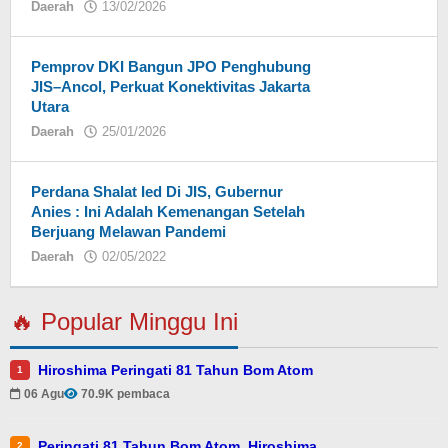
Daerah
13/02/2026
oleh
Eky
Pemprov DKI Bangun JPO Penghubung
JIS–Ancol, Perkuat Konektivitas Jakarta
Utara
Daerah
25/01/2026
oleh
Eky
Perdana Shalat Ied Di JIS, Gubernur
Anies : Ini Adalah Kemenangan Setelah
Berjuang Melawan Pandemi
Daerah
02/05/2022
oleh
redaksi
🔥 Popular Minggu Ini
Hiroshima Peringati 81 Tahun Bom Atom
1
06 Agu
70.9K pembaca
Peringati 81 Tahun Bom Atom, Hiroshima
2