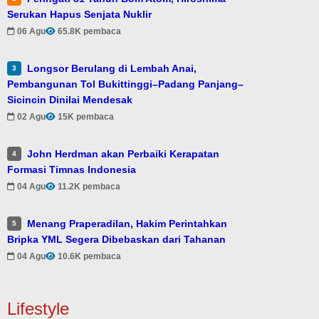
Serukan Hapus Senjata Nuklir
06 Agu
65.8K pembaca
Longsor Berulang di Lembah Anai,
3
Pembangunan Tol Bukittinggi–Padang Panjang–
Sicincin Dinilai Mendesak
02 Agu
15K pembaca
John Herdman akan Perbaiki Kerapatan
4
Formasi Timnas Indonesia
04 Agu
11.2K pembaca
Menang Praperadilan, Hakim Perintahkan
5
Bripka YML Segera Dibebaskan dari Tahanan
04 Agu
10.6K pembaca
Lifestyle