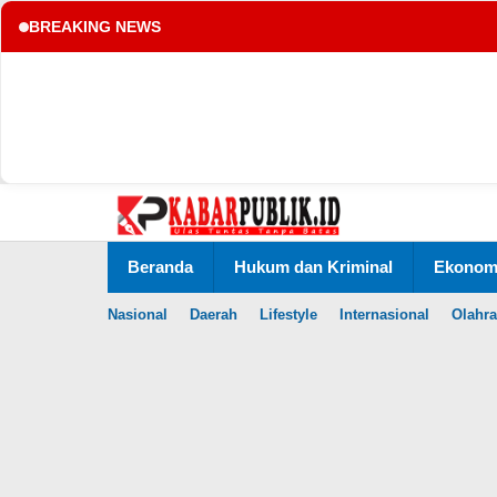
BREAKING NEWS
tup
Lewati
ke
konten
Beranda
Hukum dan Kriminal
Ekonomi
Nasional
Daerah
Lifestyle
Internasional
Olahr