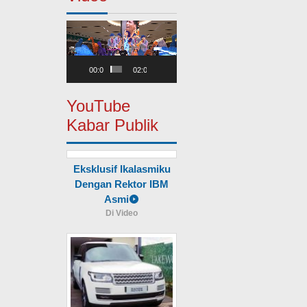
Pemutar
Video
00:00
02:00
YouTube
Kabar Publik
Eksklusif Ikalasmiku
Dengan Rektor IBM
Asmi
Di Video