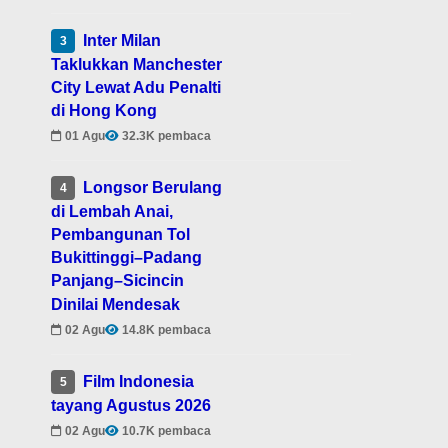
Inter Milan
3
Taklukkan Manchester
City Lewat Adu Penalti
di Hong Kong
01 Agu
32.3K pembaca
Longsor Berulang
4
di Lembah Anai,
Pembangunan Tol
Bukittinggi–Padang
Panjang–Sicincin
Dinilai Mendesak
02 Agu
14.8K pembaca
Film Indonesia
5
tayang Agustus 2026
02 Agu
10.7K pembaca