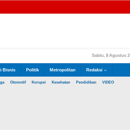
Sabtu, 8 Agustus 
 Bisnis
Politik
Metropolitan
Redaksi
aga
Otomotif
Korupsi
Kesehatan
Pendidikan
VIDEO