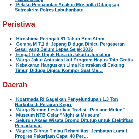
Pelaku Pencabulan Anak di Musholla Ditangkap
Satreskrim Polres Labuhanbatu
Peristiwa
Hiroshima Peringati 81 Tahun Bom Atom
Gempa M 7,1 di Jepang Diduga Dipicu Pergeseran
Sesar yang Belum Lepas Sejak 2016
Empat Titik Unjuk Rasa di Jakarta Jumat ini
Warga Jakut Antusias Ikut Program Hapus Tato Gratis
Kebakaran Hanguskan Lima Kontrakan di Cakung
Timur, Diduga Dipicu Kompor Saat Me…
Daerah
Koarmada RI Gagalkan Penyelundupan 1,3 Ton
Narkoba di Perairan Kepri
Warga Serang Lestarikan Tradisi “Panjang Mulud”
Museum NTB Gelar “Night at Museum”
Seluruh Akses Wisata Bromo Ditutup untuk Efektifkan
Pemadaman
Wapres Gibran Tinjau Rehabilitasi Jembatan Lumut,
Progres Pekerjaan Capai 40 Per…