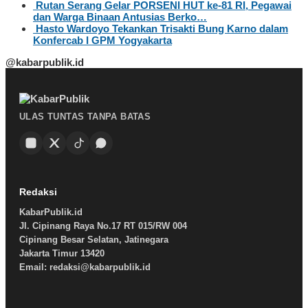
Rutan Serang Gelar PORSENI HUT ke-81 RI, Pegawai
dan Warga Binaan Antusias Berko…
Hasto Wardoyo Tekankan Trisakti Bung Karno dalam
Konfercab I GPM Yogyakarta
@kabarpublik.id
ULAS TUNTAS TANPA BATAS
Redaksi
KabarPublik.id
Jl. Cipinang Raya No.17 RT 015/RW 004
Cipinang Besar Selatan, Jatinegara
Jakarta Timur 13420
Email: redaksi@kabarpublik.id