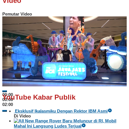
Video
Pemutar Video
00:00
YouTube Kabar Publik
00:00
02:00
Eksklusif Ikalasmiku Dengan Rektor IBM Asmi
Di Video
Baru Meluncur di RI, Mobil
Mahal Ini Langsung Ludes Terjual