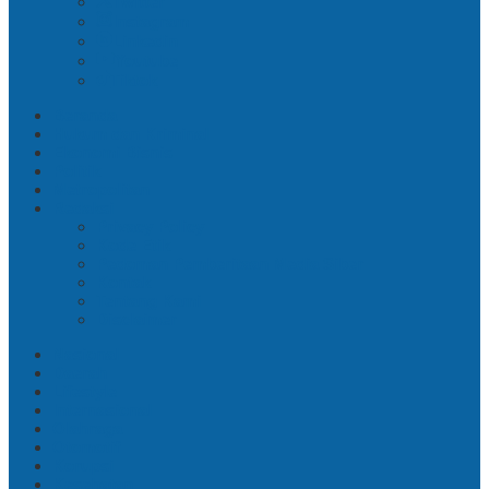
Twitter
Instagram
Linkedin
Youtube
Tiktok
Beranda
Hukum dan Kriminal
Ekonomi Bisnis
Politik
Metropolitan
Redaksi
Privacy Policy
Kode Etik
Pedoman Pemberitaan Media Siber
Kontak
Tentang Kami
Disclaimer
Nasional
Daerah
Lifestyle
Internasional
Olahraga
Otomotif
Korupsi
Kesehatan