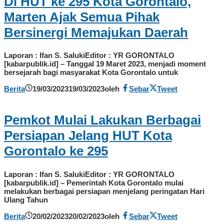
Di HUT ke 295 Kota Gorontalo,
Marten Ajak Semua Pihak
Bersinergi Memajukan Daerah
Laporan : Ifan S. SalukiEditor : YR GORONTALO
[kabarpublik.id] – Tanggal 19 Maret 2023, menjadi moment
bersejarah bagi masyarakat Kota Gorontalo untuk
Berita
19/03/2023
19/03/2023
oleh
Sebar
Tweet
Pemkot Mulai Lakukan Berbagai
Persiapan Jelang HUT Kota
Gorontalo ke 295
Laporan : Ifan S. SalukiEditor : YR GORONTALO
[kabarpublik.id] – Pemerintah Kota Gorontalo mulai
melakukan berbagai persiapan menjelang peringatan Hari
Ulang Tahun
Berita
20/02/2023
20/02/2023
oleh
Sebar
Tweet