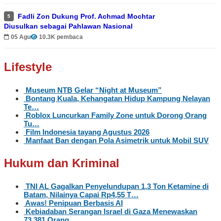
Fadli Zon Dukung Prof. Achmad Mochtar
5
Diusulkan sebagai Pahlawan Nasional
05 Agu
10.3K pembaca
Lifestyle
Museum NTB Gelar “Night at Museum”
Bontang Kuala, Kehangatan Hidup Kampung Nelayan
Te…
Roblox Luncurkan Family Zone untuk Dorong Orang
Tu…
Film Indonesia tayang Agustus 2026
Manfaat Ban dengan Pola Asimetrik untuk Mobil SUV
Hukum dan Kriminal
TNI AL Gagalkan Penyelundupan 1,3 Ton Ketamine di
Batam, Nilainya Capai Rp4,55 T…
Awas! Penipuan Berbasis AI
Kebiadaban Serangan Israel di Gaza Menewaskan
73.381 Orang