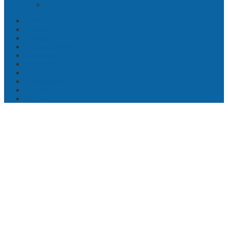
Disclaimer
Nasional
Daerah
Lifestyle
Internasional
Olahraga
Otomotif
Korupsi
Kesehatan
Pendidikan
VIDEO