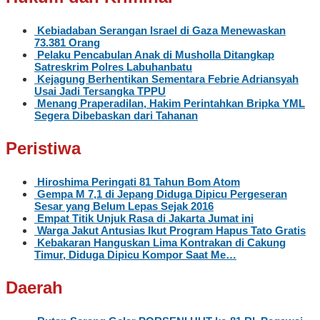
Kebiadaban Serangan Israel di Gaza Menewaskan
73.381 Orang
Pelaku Pencabulan Anak di Musholla Ditangkap
Satreskrim Polres Labuhanbatu
Kejagung Berhentikan Sementara Febrie Adriansyah
Usai Jadi Tersangka TPPU
Menang Praperadilan, Hakim Perintahkan Bripka YML
Segera Dibebaskan dari Tahanan
Peristiwa
Hiroshima Peringati 81 Tahun Bom Atom
Gempa M 7,1 di Jepang Diduga Dipicu Pergeseran
Sesar yang Belum Lepas Sejak 2016
Empat Titik Unjuk Rasa di Jakarta Jumat ini
Warga Jakut Antusias Ikut Program Hapus Tato Gratis
Kebakaran Hanguskan Lima Kontrakan di Cakung
Timur, Diduga Dipicu Kompor Saat Me…
Daerah