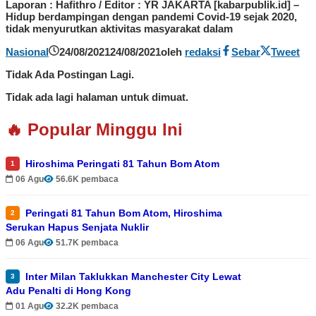
Laporan : Hafithro / Editor : YR JAKARTA [kabarpublik.id] –
Hidup berdampingan dengan pandemi Covid-19 sejak 2020,
tidak menyurutkan aktivitas masyarakat dalam
Nasional
24/08/2021
24/08/2021
oleh
redaksi
Sebar
Tweet
Tidak Ada Postingan Lagi.
Tidak ada lagi halaman untuk dimuat.
🔥 Popular Minggu Ini
Hiroshima Peringati 81 Tahun Bom Atom
1
06 Agu
56.6K pembaca
Peringati 81 Tahun Bom Atom, Hiroshima
2
Serukan Hapus Senjata Nuklir
06 Agu
51.7K pembaca
Inter Milan Taklukkan Manchester City Lewat
3
Adu Penalti di Hong Kong
01 Agu
32.2K pembaca