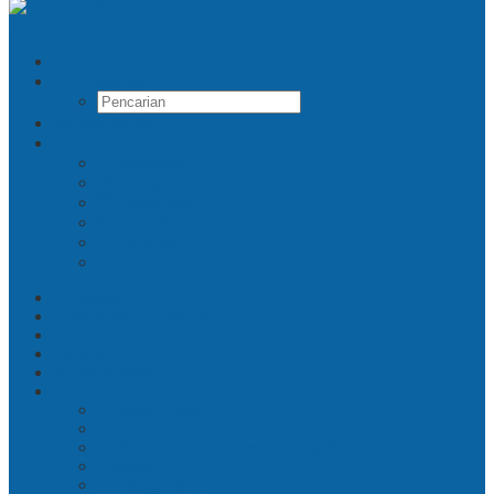
Pencarian
Indeks Berita
Facebook
Twitter
Instagram
Linkedin
Youtube
Tiktok
Beranda
Hukum dan Kriminal
Ekonomi Bisnis
Politik
Metropolitan
Redaksi
Privacy Policy
Kode Etik
Pedoman Pemberitaan Media Siber
Kontak
Tentang Kami