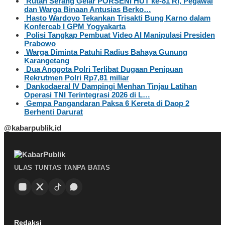
Rutan Serang Gelar PORSENI HUT ke-81 RI, Pegawai
dan Warga Binaan Antusias Berko…
Hasto Wardoyo Tekankan Trisakti Bung Karno dalam
Konfercab I GPM Yogyakarta
Polisi Tangkap Pembuat Video AI Manipulasi Presiden
Prabowo
Warga Diminta Patuhi Radius Bahaya Gunung
Karangetang
Dua Anggota Polri Terlibat Dugaan Penipuan
Rekrutmen Polri Rp7,81 miliar
Dankodaeral IV Dampingi Menhan Tinjau Latihan
Operasi TNI Terintegrasi 2026 di L…
Gempa Pangandaran Paksa 6 Kereta di Daop 2
Berhenti Darurat
@kabarpublik.id
ULAS TUNTAS TANPA BATAS
Redaksi