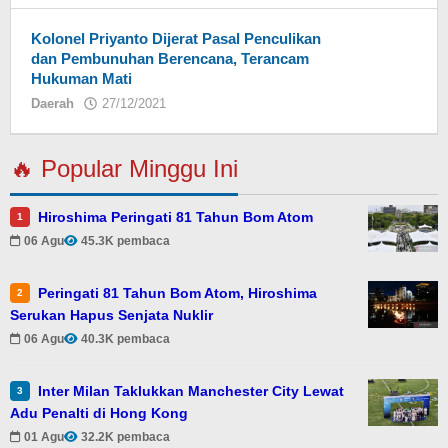
Kolonel Priyanto Dijerat Pasal Penculikan
dan Pembunuhan Berencana, Terancam
Hukuman Mati
Daerah
27/12/2021
oleh
redaksi
🔥 Popular Minggu Ini
Hiroshima Peringati 81 Tahun Bom Atom
1
06 Agu
45.3K pembaca
Peringati 81 Tahun Bom Atom, Hiroshima
2
Serukan Hapus Senjata Nuklir
06 Agu
40.3K pembaca
Inter Milan Taklukkan Manchester City Lewat
3
Adu Penalti di Hong Kong
01 Agu
32.2K pembaca