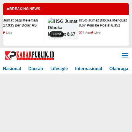
BREAKING NEWS
umat pagi Melemah
IHSG Jumat Dibuka Menguat
7.935 per Dolar AS
8,67 Poin ke Posisi 6.352
Live
7 Agu
Live
BURSA
Lewati
ke
konten
Nasional
Daerah
Lifestyle
Internasional
Olahraga