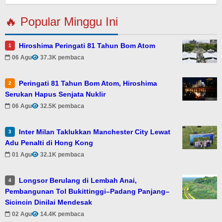
🔥 Popular Minggu Ini
Hiroshima Peringati 81 Tahun Bom Atom
1
06 Agu
37.3K pembaca
Peringati 81 Tahun Bom Atom, Hiroshima
2
Serukan Hapus Senjata Nuklir
06 Agu
32.5K pembaca
Inter Milan Taklukkan Manchester City Lewat
3
Adu Penalti di Hong Kong
01 Agu
32.1K pembaca
Longsor Berulang di Lembah Anai,
4
Pembangunan Tol Bukittinggi–Padang Panjang–
Sicincin Dinilai Mendesak
02 Agu
14.4K pembaca