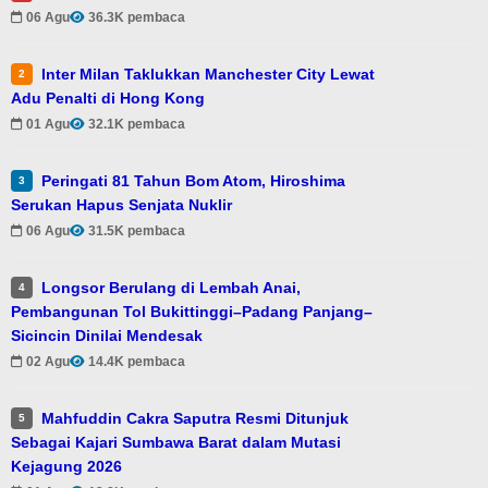
06 Agu
36.3K pembaca
Inter Milan Taklukkan Manchester City Lewat
2
Adu Penalti di Hong Kong
01 Agu
32.1K pembaca
Peringati 81 Tahun Bom Atom, Hiroshima
3
Serukan Hapus Senjata Nuklir
06 Agu
31.5K pembaca
Longsor Berulang di Lembah Anai,
4
Pembangunan Tol Bukittinggi–Padang Panjang–
Sicincin Dinilai Mendesak
02 Agu
14.4K pembaca
Mahfuddin Cakra Saputra Resmi Ditunjuk
5
Sebagai Kajari Sumbawa Barat dalam Mutasi
Kejagung 2026