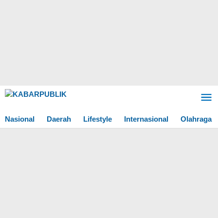
Lewati
ke
konten
Nasional
Daerah
Lifestyle
Internasional
Olahraga