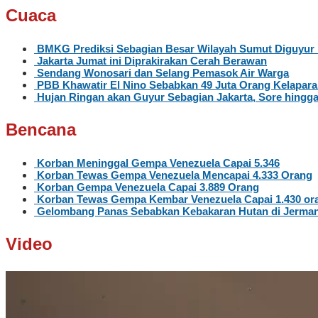
Cuaca
BMKG Prediksi Sebagian Besar Wilayah Sumut Diguyur 
Jakarta Jumat ini Diprakirakan Cerah Berawan
Sendang Wonosari dan Selang Pemasok Air Warga
PBB Khawatir El Nino Sebabkan 49 Juta Orang Kelapar
Hujan Ringan akan Guyur Sebagian Jakarta, Sore hingg
Bencana
Korban Meninggal Gempa Venezuela Capai 5.346
Korban Tewas Gempa Venezuela Mencapai 4.333 Orang
Korban Gempa Venezuela Capai 3.889 Orang
Korban Tewas Gempa Kembar Venezuela Capai 1.430 or
Gelombang Panas Sebabkan Kebakaran Hutan di Jerma
Video