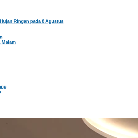
Hujan Ringan pada 8 Agustus
an
a Malam
ang
n