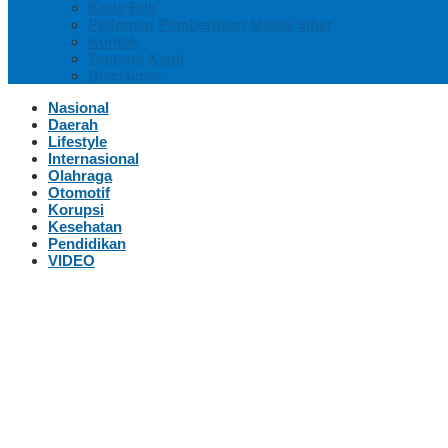
Kode Etik
Pedoman Pemberitaan Media Siber
Kontak
Tentang Kami
Disclaimer
Nasional
Daerah
Lifestyle
Internasional
Olahraga
Otomotif
Korupsi
Kesehatan
Pendidikan
VIDEO