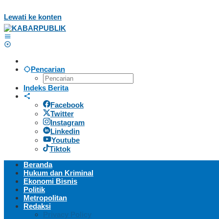
Lewati ke konten
Pencarian
Indeks Berita
Facebook
Twitter
Instagram
Linkedin
Youtube
Tiktok
Beranda
Hukum dan Kriminal
Ekonomi Bisnis
Politik
Metropolitan
Redaksi
Privacy Policy