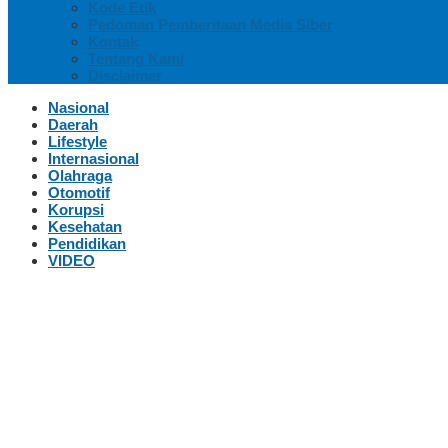
Kode Etik
Pedoman Pemberitaan Media Siber
Kontak
Tentang Kami
Disclaimer
Nasional
Daerah
Lifestyle
Internasional
Olahraga
Otomotif
Korupsi
Kesehatan
Pendidikan
VIDEO