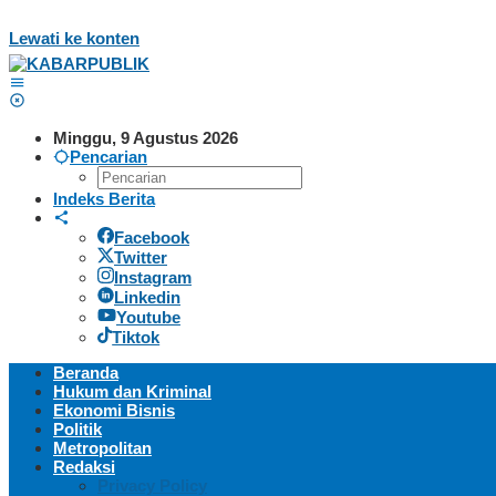
Lewati ke konten
Minggu, 9 Agustus 2026
Pencarian
Indeks Berita
Facebook
Twitter
Instagram
Linkedin
Youtube
Tiktok
Beranda
Hukum dan Kriminal
Ekonomi Bisnis
Politik
Metropolitan
Redaksi
Privacy Policy