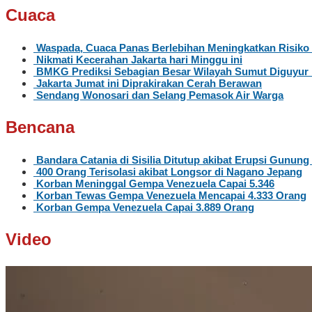
Cuaca
Waspada, Cuaca Panas Berlebihan Meningkatkan Risiko
Nikmati Kecerahan Jakarta hari Minggu ini
BMKG Prediksi Sebagian Besar Wilayah Sumut Diguyur 
Jakarta Jumat ini Diprakirakan Cerah Berawan
Sendang Wonosari dan Selang Pemasok Air Warga
Bencana
Bandara Catania di Sisilia Ditutup akibat Erupsi Gunung
400 Orang Terisolasi akibat Longsor di Nagano Jepang
Korban Meninggal Gempa Venezuela Capai 5.346
Korban Tewas Gempa Venezuela Mencapai 4.333 Orang
Korban Gempa Venezuela Capai 3.889 Orang
Video