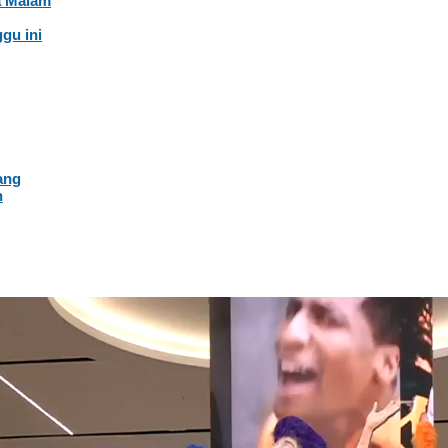
a Malam
gu ini
ang
n