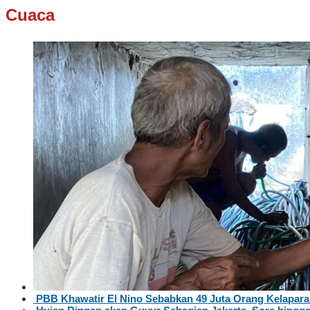
Cuaca
PBB Khawatir El Nino Sebabkan 49 Juta Orang Kelapar