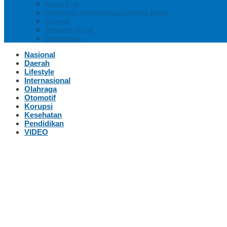
Kode Etik
Pedoman Pemberitaan Media Siber
Kontak
Tentang Kami
Disclaimer
Nasional
Daerah
Lifestyle
Internasional
Olahraga
Otomotif
Korupsi
Kesehatan
Pendidikan
VIDEO