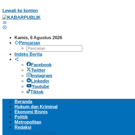
Lewati ke konten
Kamis, 6 Agustus 2026
Pencarian
Indeks Berita
Facebook
Twitter
Instagram
Linkedin
Youtube
Tiktok
Beranda
Hukum dan Kriminal
Ekonomi Bisnis
Politik
Metropolitan
Redaksi
Privacy Policy