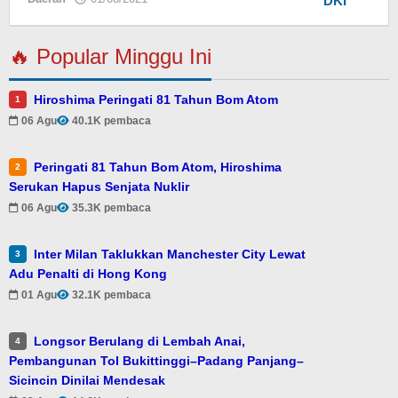
redaksi
🔥 Popular Minggu Ini
Hiroshima Peringati 81 Tahun Bom Atom
1
06 Agu
40.1K pembaca
Peringati 81 Tahun Bom Atom, Hiroshima
2
Serukan Hapus Senjata Nuklir
06 Agu
35.3K pembaca
Inter Milan Taklukkan Manchester City Lewat
3
Adu Penalti di Hong Kong
01 Agu
32.1K pembaca
Longsor Berulang di Lembah Anai,
4
Pembangunan Tol Bukittinggi–Padang Panjang–
Sicincin Dinilai Mendesak