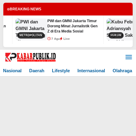
BREAKING NEWS
PWI dan GMNI Jakarta Timur
K
n
Dorong Minat Jurnalistik Gen
S
Z di Era Media Sosial
M
METROPOLITAN
HUKUM
7 Agu
Live
Lewati
ke
konten
Nasional
Daerah
Lifestyle
Internasional
Olahraga