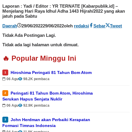
Laporan : Yadi / Editor : YR TERNATE [Kabarpublik.id] –
Menjelang Hari Raya Idhul Adha 1443 Hijrah/2022 yang akan
jatuh pada Sabtu
Daerah
29/06/2022
29/06/2022
oleh
redaksi
Sebar
Tweet
Tidak Ada Postingan Lagi.
Tidak ada lagi halaman untuk dimuat.
🔥 Popular Minggu Ini
Hiroshima Peringati 81 Tahun Bom Atom
1
06 Agu
98.2K pembaca
Peringati 81 Tahun Bom Atom, Hiroshima
2
Serukan Hapus Senjata Nuklir
06 Agu
92.9K pembaca
John Herdman akan Perbaiki Kerapatan
3
Formasi Timnas Indonesia
04 Agu
11.8K pembaca