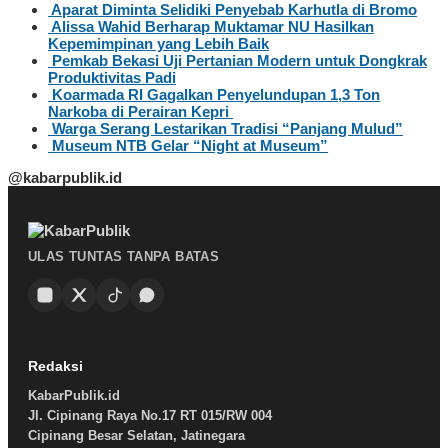
Aparat Diminta Selidiki Penyebab Karhutla di Bromo
Alissa Wahid Berharap Muktamar NU Hasilkan
Kepemimpinan yang Lebih Baik
Pemkab Bekasi Uji Pertanian Modern untuk Dongkrak
Produktivitas Padi
Koarmada RI Gagalkan Penyelundupan 1,3 Ton
Narkoba di Perairan Kepri
Warga Serang Lestarikan Tradisi “Panjang Mulud”
Museum NTB Gelar “Night at Museum”
@kabarpublik.id
ULAS TUNTAS TANPA BATAS
Redaksi
KabarPublik.id
Jl. Cipinang Raya No.17 RT 015/RW 004
Cipinang Besar Selatan, Jatinegara