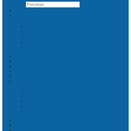
Indeks Berita
Facebook
Twitter
Instagram
Linkedin
Youtube
Tiktok
Beranda
Hukum dan Kriminal
Ekonomi Bisnis
Politik
Metropolitan
Redaksi
Privacy Policy
Kode Etik
Pedoman Pemberitaan Media Siber
Kontak
Tentang Kami
Disclaimer
Nasional
Daerah
Lifestyle