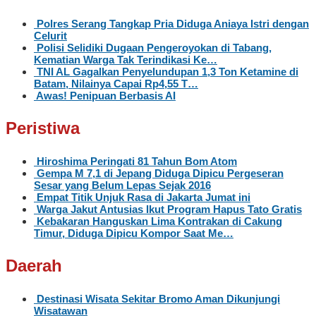
Polres Serang Tangkap Pria Diduga Aniaya Istri dengan
Celurit
Polisi Selidiki Dugaan Pengeroyokan di Tabang,
Kematian Warga Tak Terindikasi Ke…
TNI AL Gagalkan Penyelundupan 1,3 Ton Ketamine di
Batam, Nilainya Capai Rp4,55 T…
Awas! Penipuan Berbasis AI
Peristiwa
Hiroshima Peringati 81 Tahun Bom Atom
Gempa M 7,1 di Jepang Diduga Dipicu Pergeseran
Sesar yang Belum Lepas Sejak 2016
Empat Titik Unjuk Rasa di Jakarta Jumat ini
Warga Jakut Antusias Ikut Program Hapus Tato Gratis
Kebakaran Hanguskan Lima Kontrakan di Cakung
Timur, Diduga Dipicu Kompor Saat Me…
Daerah
Destinasi Wisata Sekitar Bromo Aman Dikunjungi
Wisatawan