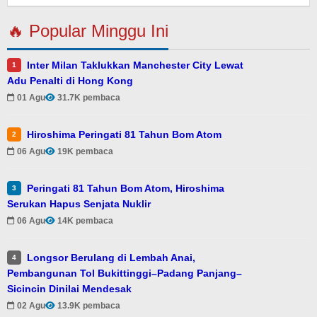
🔥 Popular Minggu Ini
Inter Milan Taklukkan Manchester City Lewat
1
Adu Penalti di Hong Kong
01 Agu
31.7K pembaca
Hiroshima Peringati 81 Tahun Bom Atom
2
06 Agu
19K pembaca
Peringati 81 Tahun Bom Atom, Hiroshima
3
Serukan Hapus Senjata Nuklir
06 Agu
14K pembaca
Longsor Berulang di Lembah Anai,
4
Pembangunan Tol Bukittinggi–Padang Panjang–
Sicincin Dinilai Mendesak
02 Agu
13.9K pembaca