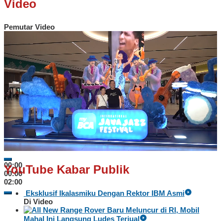
Video
Pemutar Video
00:00
YouTube Kabar Publik
00:00
02:00
Eksklusif Ikalasmiku Dengan Rektor IBM Asmi
Di Video
Baru Meluncur di RI, Mobil
Mahal Ini Langsung Ludes Terjual