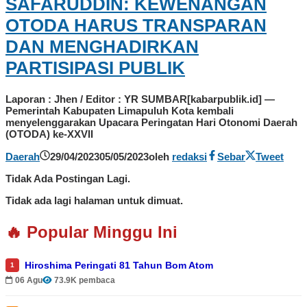
SAFARUDDIN: KEWENANGAN
OTODA HARUS TRANSPARAN
DAN MENGHADIRKAN
PARTISIPASI PUBLIK
Laporan : Jhen / Editor : YR SUMBAR[kabarpublik.id] —
Pemerintah Kabupaten Limapuluh Kota kembali
menyelenggarakan Upacara Peringatan Hari Otonomi Daerah
(OTODA) ke-XXVII
Daerah
29/04/2023
05/05/2023
oleh
redaksi
Sebar
Tweet
Tidak Ada Postingan Lagi.
Tidak ada lagi halaman untuk dimuat.
🔥 Popular Minggu Ini
Hiroshima Peringati 81 Tahun Bom Atom
1
06 Agu
73.9K pembaca