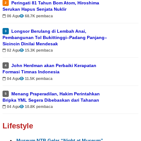
Peringati 81 Tahun Bom Atom, Hiroshima
2
Serukan Hapus Senjata Nuklir
06 Agu
68.7K pembaca
Longsor Berulang di Lembah Anai,
3
Pembangunan Tol Bukittinggi–Padang Panjang–
Sicincin Dinilai Mendesak
02 Agu
15.3K pembaca
John Herdman akan Perbaiki Kerapatan
4
Formasi Timnas Indonesia
04 Agu
11.5K pembaca
Menang Praperadilan, Hakim Perintahkan
5
Bripka YML Segera Dibebaskan dari Tahanan
04 Agu
10.8K pembaca
Lifestyle
Museum NTB Gelar “Night at Museum”