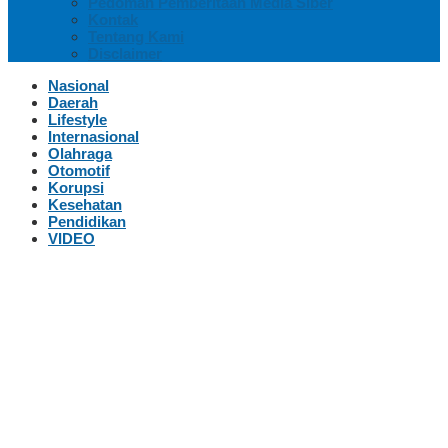
Pedoman Pemberitaan Media Siber
Kontak
Tentang Kami
Disclaimer
Nasional
Daerah
Lifestyle
Internasional
Olahraga
Otomotif
Korupsi
Kesehatan
Pendidikan
VIDEO