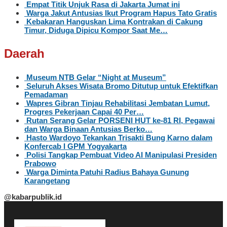
Empat Titik Unjuk Rasa di Jakarta Jumat ini
Warga Jakut Antusias Ikut Program Hapus Tato Gratis
Kebakaran Hanguskan Lima Kontrakan di Cakung
Timur, Diduga Dipicu Kompor Saat Me…
Daerah
Museum NTB Gelar “Night at Museum”
Seluruh Akses Wisata Bromo Ditutup untuk Efektifkan
Pemadaman
Wapres Gibran Tinjau Rehabilitasi Jembatan Lumut,
Progres Pekerjaan Capai 40 Per…
Rutan Serang Gelar PORSENI HUT ke-81 RI, Pegawai
dan Warga Binaan Antusias Berko…
Hasto Wardoyo Tekankan Trisakti Bung Karno dalam
Konfercab I GPM Yogyakarta
Polisi Tangkap Pembuat Video AI Manipulasi Presiden
Prabowo
Warga Diminta Patuhi Radius Bahaya Gunung
Karangetang
@kabarpublik.id