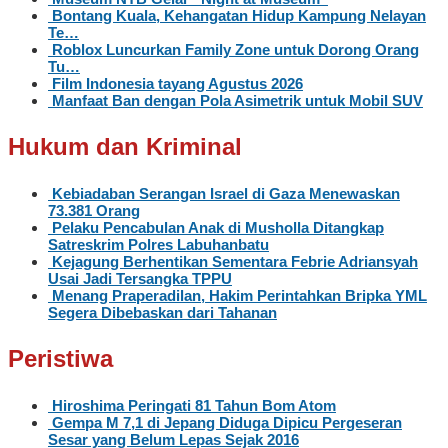
Bontang Kuala, Kehangatan Hidup Kampung Nelayan
Te…
Roblox Luncurkan Family Zone untuk Dorong Orang
Tu…
Film Indonesia tayang Agustus 2026
Manfaat Ban dengan Pola Asimetrik untuk Mobil SUV
Hukum dan Kriminal
Kebiadaban Serangan Israel di Gaza Menewaskan
73.381 Orang
Pelaku Pencabulan Anak di Musholla Ditangkap
Satreskrim Polres Labuhanbatu
Kejagung Berhentikan Sementara Febrie Adriansyah
Usai Jadi Tersangka TPPU
Menang Praperadilan, Hakim Perintahkan Bripka YML
Segera Dibebaskan dari Tahanan
Peristiwa
Hiroshima Peringati 81 Tahun Bom Atom
Gempa M 7,1 di Jepang Diduga Dipicu Pergeseran
Sesar yang Belum Lepas Sejak 2016