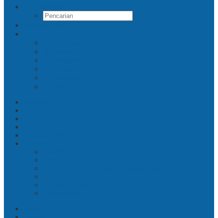
Pencarian
Indeks Berita
Facebook
Twitter
Instagram
Linkedin
Youtube
Tiktok
Beranda
Hukum dan Kriminal
Ekonomi Bisnis
Politik
Metropolitan
Redaksi
Privacy Policy
Kode Etik
Pedoman Pemberitaan Media Siber
Kontak
Tentang Kami
Disclaimer
Nasional
Daerah