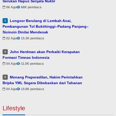
Serukan Hapus Senjata Nuklir
06 Agu
68K pembaca
Longsor Berulang di Lembah Anai,
3
Pembangunan Tol Bukittinggi–Padang Panjang–
Sicincin Dinilai Mendesak
02 Agu
15.3K pembaca
John Herdman akan Perbaiki Kerapatan
4
Formasi Timnas Indonesia
04 Agu
11.5K pembaca
Menang Praperadilan, Hakim Perintahkan
5
Bripka YML Segera Dibebaskan dari Tahanan
04 Agu
10.8K pembaca
Lifestyle