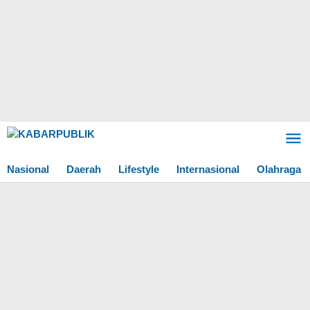
Lewati
ke
konten
Nasional
Daerah
Lifestyle
Internasional
Olahraga