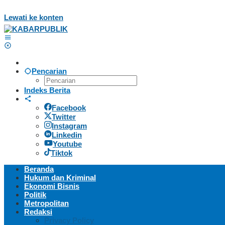
Lewati ke konten
Pencarian
Indeks Berita
Facebook
Twitter
Instagram
Linkedin
Youtube
Tiktok
Beranda
Hukum dan Kriminal
Ekonomi Bisnis
Politik
Metropolitan
Redaksi
Privacy Policy