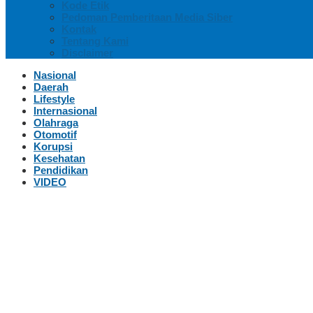
Kode Etik
Pedoman Pemberitaan Media Siber
Kontak
Tentang Kami
Disclaimer
Nasional
Daerah
Lifestyle
Internasional
Olahraga
Otomotif
Korupsi
Kesehatan
Pendidikan
VIDEO