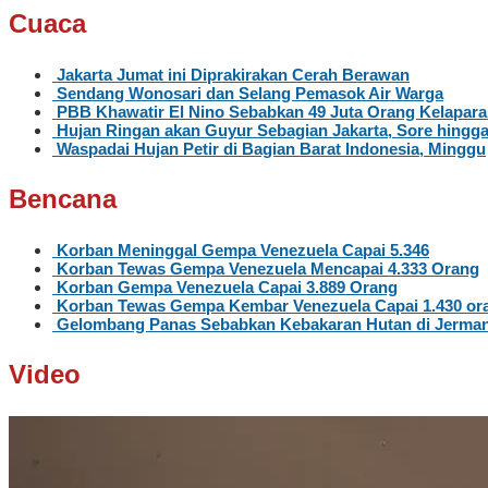
Cuaca
Jakarta Jumat ini Diprakirakan Cerah Berawan
Sendang Wonosari dan Selang Pemasok Air Warga
PBB Khawatir El Nino Sebabkan 49 Juta Orang Kelapar
Hujan Ringan akan Guyur Sebagian Jakarta, Sore hingg
Waspadai Hujan Petir di Bagian Barat Indonesia, Minggu
Bencana
Korban Meninggal Gempa Venezuela Capai 5.346
Korban Tewas Gempa Venezuela Mencapai 4.333 Orang
Korban Gempa Venezuela Capai 3.889 Orang
Korban Tewas Gempa Kembar Venezuela Capai 1.430 or
Gelombang Panas Sebabkan Kebakaran Hutan di Jerma
Video