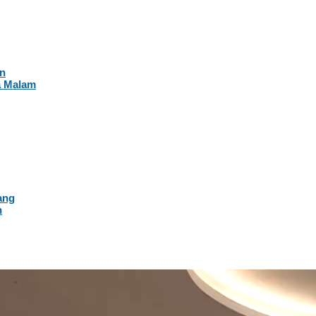
an
a Malam
ang
n