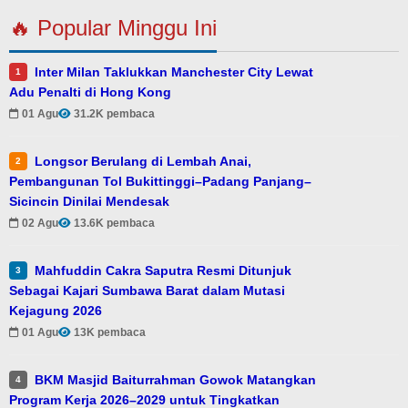
🔥 Popular Minggu Ini
Inter Milan Taklukkan Manchester City Lewat
1
Adu Penalti di Hong Kong
01 Agu
31.2K pembaca
Longsor Berulang di Lembah Anai,
2
Pembangunan Tol Bukittinggi–Padang Panjang–
Sicincin Dinilai Mendesak
02 Agu
13.6K pembaca
Mahfuddin Cakra Saputra Resmi Ditunjuk
3
Sebagai Kajari Sumbawa Barat dalam Mutasi
Kejagung 2026
01 Agu
13K pembaca
BKM Masjid Baiturrahman Gowok Matangkan
4
Program Kerja 2026–2029 untuk Tingkatkan