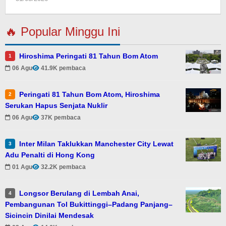
Jamalul
Insan
🔥 Popular Minggu Ini
Hiroshima Peringati 81 Tahun Bom Atom
1
06 Agu
41.9K pembaca
Peringati 81 Tahun Bom Atom, Hiroshima
2
Serukan Hapus Senjata Nuklir
06 Agu
37K pembaca
Inter Milan Taklukkan Manchester City Lewat
3
Adu Penalti di Hong Kong
01 Agu
32.2K pembaca
Longsor Berulang di Lembah Anai,
4
Pembangunan Tol Bukittinggi–Padang Panjang–
Sicincin Dinilai Mendesak