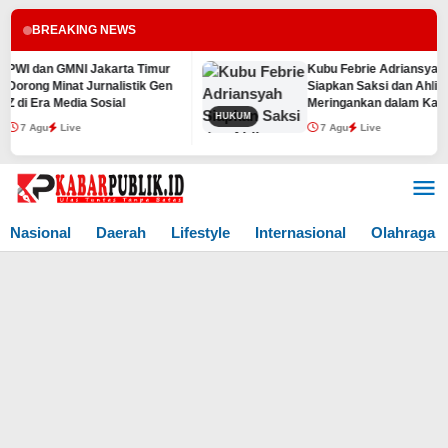
BREAKING NEWS
WI dan GMNI Jakarta Timur
Kubu Febrie Adriansyah
orong Minat Jurnalistik Gen
Siapkan Saksi dan Ahli
di Era Media Sosial
Meringankan dalam Kasus
HUKUM
TPPU
7 Agu
Live
7 Agu
Live
Lewati
ke
konten
Nasional
Daerah
Lifestyle
Internasional
Olahraga