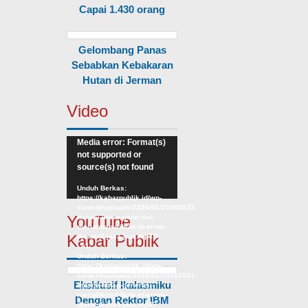
Capai 1.430 orang
Gelombang Panas
Sebabkan Kebakaran
Hutan di Jerman
Video
Pemutar
Media error: Format(s)
not supported or
Video
source(s) not found
Unduh Berkas:
https://kabarpublik.id/wp-
content/uploads/2026/05/20260531-
YouTube
musisi-lintas-generasi-
meriahkan-tribute-to-erros-
Kabar Publik
djarot-di-java-jazz.mp4?
_=1
Unduh Berkas:
https://kabarpublik.id/wp-
content/uploads/2026/05/20260531-
Eksklusif Ikalasmiku
musisi-lintas-generasi-
meriahkan-tribute-to-erros-
Dengan Rektor IBM
djarot-di-java-jazz.mp4?