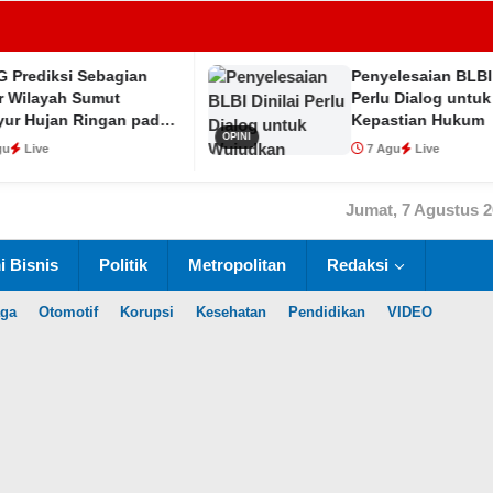
ebagian
Penyelesaian BLBI Dinilai
umut
Perlu Dialog untuk Wujudkan
ingan pada
Kepastian Hukum
OPINI
7 Agu
Live
Jumat, 7 Agustus 
 Bisnis
Politik
Metropolitan
Redaksi
aga
Otomotif
Korupsi
Kesehatan
Pendidikan
VIDEO