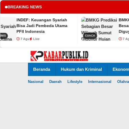
BREAKING NEWS
EF: Keuangan Syariah
BMKG Prediksi S
tup
a Jadi Pembeda Utama
Besar Wilayah S
I Indonesia
Diguyur Hujan R
CUACA
8 Agustus
 Agu
Live
7 Agu
Live
Lewati
ke
konten
Beranda
Hukum dan Kriminal
Ekonomi
Nasional
Daerah
Lifestyle
Internasional
Olahr