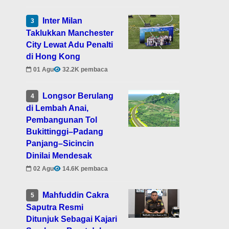
Inter Milan
3
Taklukkan Manchester
City Lewat Adu Penalti
di Hong Kong
01 Agu
32.2K pembaca
Longsor Berulang
4
di Lembah Anai,
Pembangunan Tol
Bukittinggi–Padang
Panjang–Sicincin
Dinilai Mendesak
02 Agu
14.6K pembaca
Mahfuddin Cakra
5
Saputra Resmi
Ditunjuk Sebagai Kajari