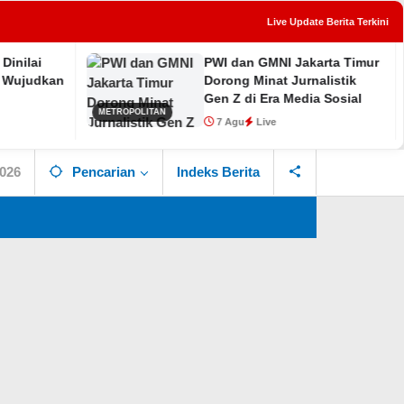
Live Update Berita Terkini
PWI dan GMNI Jakarta Timur
tutup
Dorong Minat Jurnalistik
Gen Z di Era Media Sosial
METROPOLITAN
HUKUM
7 Agu
Live
2026
Pencarian
Indeks Berita