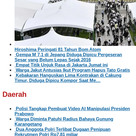
Hiroshima Peringati 81 Tahun Bom Atom
Gempa M 7,1 di Jepang Diduga Dipicu Pergeseran
Sesar yang Belum Lepas Sejak 2016
Empat Titik Unjuk Rasa di Jakarta Jumat ini
Warga Jakut Antusias Ikut Program Hapus Tato Gratis
Kebakaran Hanguskan Lima Kontrakan di Cakung
Timur, Diduga Dipicu Kompor Saat Me…
Daerah
Polisi Tangkap Pembuat Video AI Manipulasi Presiden
Prabowo
Warga Diminta Patuhi Radius Bahaya Gunung
Karangetang
Dua Anggota Polri Terlibat Dugaan Penipuan
Rekrutmen Polri Rp7,81 miliar