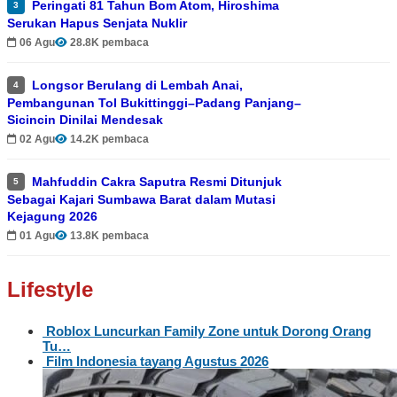
Peringati 81 Tahun Bom Atom, Hiroshima
3
Serukan Hapus Senjata Nuklir
06 Agu
28.8K pembaca
Longsor Berulang di Lembah Anai,
4
Pembangunan Tol Bukittinggi–Padang Panjang–
Sicincin Dinilai Mendesak
02 Agu
14.2K pembaca
Mahfuddin Cakra Saputra Resmi Ditunjuk
5
Sebagai Kajari Sumbawa Barat dalam Mutasi
Kejagung 2026
01 Agu
13.8K pembaca
Lifestyle
Roblox Luncurkan Family Zone untuk Dorong Orang
Tu…
Film Indonesia tayang Agustus 2026