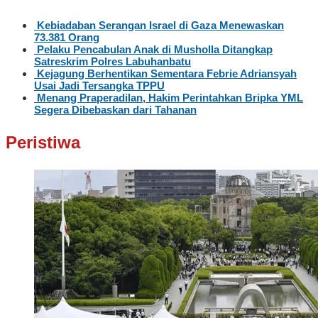
Kebiadaban Serangan Israel di Gaza Menewaskan
73.381 Orang
Pelaku Pencabulan Anak di Musholla Ditangkap
Satreskrim Polres Labuhanbatu
Kejagung Berhentikan Sementara Febrie Adriansyah
Usai Jadi Tersangka TPPU
Menang Praperadilan, Hakim Perintahkan Bripka YML
Segera Dibebaskan dari Tahanan
Peristiwa