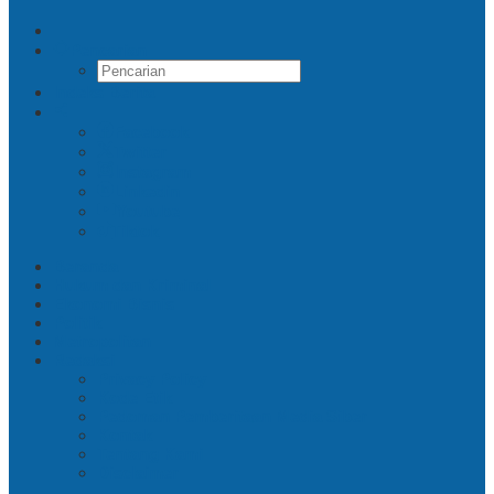
Pencarian
Indeks Berita
Facebook
Twitter
Instagram
Linkedin
Youtube
Tiktok
Beranda
Hukum dan Kriminal
Ekonomi Bisnis
Politik
Metropolitan
Redaksi
Privacy Policy
Kode Etik
Pedoman Pemberitaan Media Siber
Kontak
Tentang Kami
Disclaimer