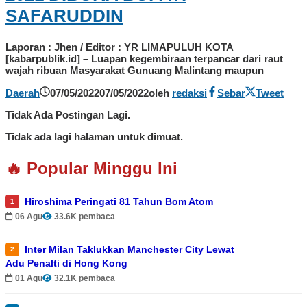
SAFARUDDIN
Laporan : Jhen / Editor : YR LIMAPULUH KOTA
[kabarpublik.id] – Luapan kegembiraan terpancar dari raut
wajah ribuan Masyarakat Gunuang Malintang maupun
Daerah
07/05/2022
07/05/2022
oleh
redaksi
Sebar
Tweet
Tidak Ada Postingan Lagi.
Tidak ada lagi halaman untuk dimuat.
🔥 Popular Minggu Ini
Hiroshima Peringati 81 Tahun Bom Atom
1
06 Agu
33.6K pembaca
Inter Milan Taklukkan Manchester City Lewat
2
Adu Penalti di Hong Kong
01 Agu
32.1K pembaca