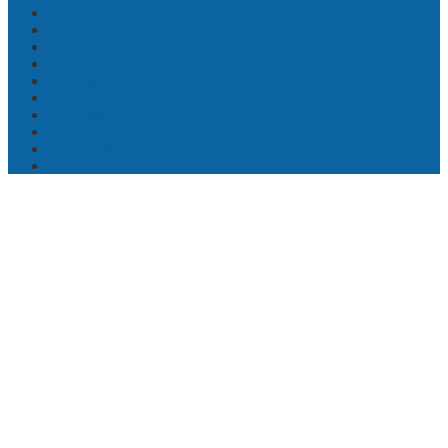
Nasional
Daerah
Lifestyle
Internasional
Olahraga
Otomotif
Korupsi
Kesehatan
Pendidikan
VIDEO