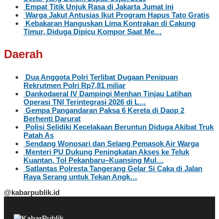
Empat Titik Unjuk Rasa di Jakarta Jumat ini
Warga Jakut Antusias Ikut Program Hapus Tato Gratis
Kebakaran Hanguskan Lima Kontrakan di Cakung
Timur, Diduga Dipicu Kompor Saat Me…
Daerah
Dua Anggota Polri Terlibat Dugaan Penipuan
Rekrutmen Polri Rp7,81 miliar
Dankodaeral IV Dampingi Menhan Tinjau Latihan
Operasi TNI Terintegrasi 2026 di L…
Gempa Pangandaran Paksa 6 Kereta di Daop 2
Berhenti Darurat
Polisi Selidiki Kecelakaan Beruntun Diduga Akibat Truk
Patah As
Sendang Wonosari dan Selang Pemasok Air Warga
Menteri PU Dukung Peningkatan Akses ke Teluk
Kuantan, Tol Pekanbaru–Kuansing Mul…
Satlantas Polresta Tangerang Gelar Si Caka di Jalan
Raya Serang untuk Tekan Angk…
@kabarpublik.id