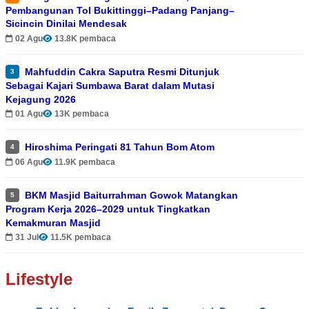
Pembangunan Tol Bukittinggi–Padang Panjang–
Sicincin Dinilai Mendesak
02 Agu
13.8K pembaca
Mahfuddin Cakra Saputra Resmi Ditunjuk
3
Sebagai Kajari Sumbawa Barat dalam Mutasi
Kejagung 2026
01 Agu
13K pembaca
Hiroshima Peringati 81 Tahun Bom Atom
4
06 Agu
11.9K pembaca
BKM Masjid Baiturrahman Gowok Matangkan
5
Program Kerja 2026–2029 untuk Tingkatkan
Kemakmuran Masjid
31 Jul
11.5K pembaca
Lifestyle