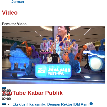
Jerman
Video
Pemutar Video
00:00
YouTube Kabar Publik
00:00
02:00
Eksklusif Ikalasmiku Dengan Rektor IBM Asmi