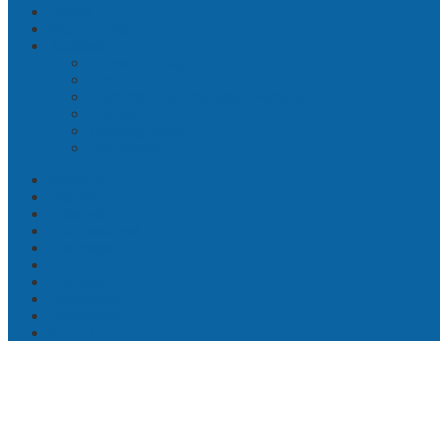
Politik
Metropolitan
Redaksi
Privacy Policy
Kode Etik
Pedoman Pemberitaan Media Siber
Kontak
Tentang Kami
Disclaimer
Nasional
Daerah
Lifestyle
Internasional
Olahraga
Otomotif
Korupsi
Kesehatan
Pendidikan
VIDEO