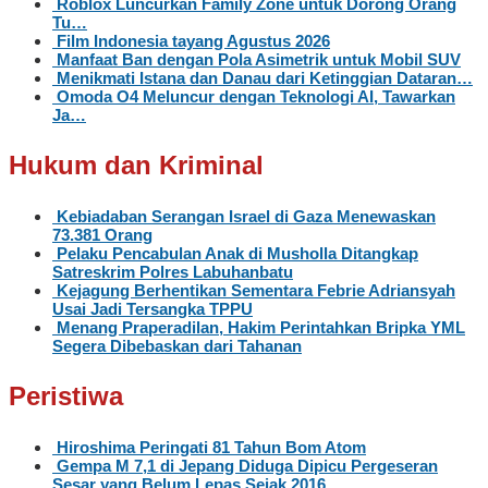
Roblox Luncurkan Family Zone untuk Dorong Orang
Tu…
Film Indonesia tayang Agustus 2026
Manfaat Ban dengan Pola Asimetrik untuk Mobil SUV
Menikmati Istana dan Danau dari Ketinggian Dataran…
Omoda O4 Meluncur dengan Teknologi AI, Tawarkan
Ja…
Hukum dan Kriminal
Kebiadaban Serangan Israel di Gaza Menewaskan
73.381 Orang
Pelaku Pencabulan Anak di Musholla Ditangkap
Satreskrim Polres Labuhanbatu
Kejagung Berhentikan Sementara Febrie Adriansyah
Usai Jadi Tersangka TPPU
Menang Praperadilan, Hakim Perintahkan Bripka YML
Segera Dibebaskan dari Tahanan
Peristiwa
Hiroshima Peringati 81 Tahun Bom Atom
Gempa M 7,1 di Jepang Diduga Dipicu Pergeseran
Sesar yang Belum Lepas Sejak 2016