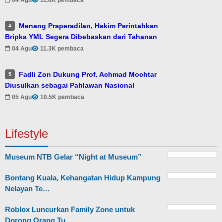
04 Agu
11.8K pembaca
Menang Praperadilan, Hakim Perintahkan
4
Bripka YML Segera Dibebaskan dari Tahanan
04 Agu
11.3K pembaca
Fadli Zon Dukung Prof. Achmad Mochtar
5
Diusulkan sebagai Pahlawan Nasional
05 Agu
10.5K pembaca
Lifestyle
Museum NTB Gelar “Night at Museum”
Bontang Kuala, Kehangatan Hidup Kampung
Nelayan Te…
Roblox Luncurkan Family Zone untuk
Dorong Orang Tu…