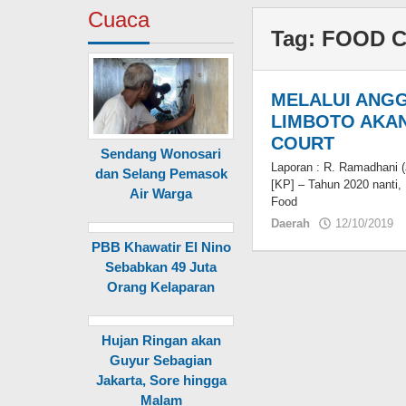
Cuaca
Tag:
FOOD 
MELALUI ANG
LIMBOTO AKA
COURT
Sendang Wonosari
Laporan : R. Ramadhani
dan Selang Pemasok
[KP] – Tahun 2020 nanti
Air Warga
Food
Daerah
12/10/2019
PBB Khawatir El Nino
Sebabkan 49 Juta
Orang Kelaparan
Hujan Ringan akan
Guyur Sebagian
Jakarta, Sore hingga
Malam