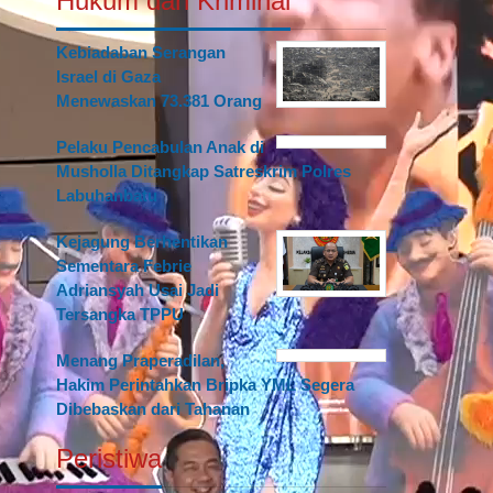
Hukum dan Kriminal
Kebiadaban Serangan
Israel di Gaza
Menewaskan 73.381 Orang
Pelaku Pencabulan Anak di
Musholla Ditangkap Satreskrim Polres
Labuhanbatu
Kejagung Berhentikan
Sementara Febrie
Adriansyah Usai Jadi
Tersangka TPPU
Menang Praperadilan,
Hakim Perintahkan Bripka YML Segera
Dibebaskan dari Tahanan
Peristiwa