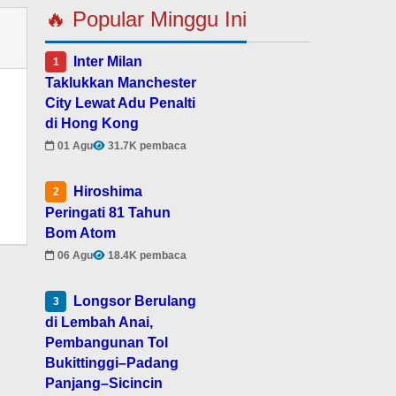
🔥 Popular Minggu Ini
Inter Milan
1
Taklukkan Manchester
City Lewat Adu Penalti
di Hong Kong
01 Agu
31.7K pembaca
Hiroshima
2
Peringati 81 Tahun
Bom Atom
06 Agu
18.4K pembaca
Longsor Berulang
3
di Lembah Anai,
Pembangunan Tol
Bukittinggi–Padang
Panjang–Sicincin