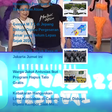
Hiroshima Peringati 81
Tahun Bom Atom
Gempa M 7,1 di Jepang
Diduga Dipicu Pergeseran
Sesar yang Belum Lepas
Sejak 2016
Empat Titik Unjuk Rasa di
Jakarta Jumat ini
Warga Jakut Antusias Ikut
Program Hapus Tato
Gratis
Kebakaran Hanguskan
Lima Kontrakan di Cakung Timur, Diduga
Dipicu Kompor Saat Me…