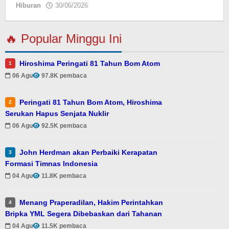
Hiburan
30/06/2026
oleh
Eky
🔥 Popular Minggu Ini
Hiroshima Peringati 81 Tahun Bom Atom
1
06 Agu
97.8K pembaca
Peringati 81 Tahun Bom Atom, Hiroshima
2
Serukan Hapus Senjata Nuklir
06 Agu
92.5K pembaca
John Herdman akan Perbaiki Kerapatan
3
Formasi Timnas Indonesia
04 Agu
11.8K pembaca
Menang Praperadilan, Hakim Perintahkan
4
Bripka YML Segera Dibebaskan dari Tahanan
04 Agu
11.5K pembaca