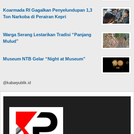
Koarmada RI Gagalkan Penyelundupan 1,3
Ton Narkoba di Perairan Kepri
Warga Serang Lestarikan Tradisi “Panjang
Mulud”
Museum NTB Gelar “Night at Museum”
@kabarpublik.id