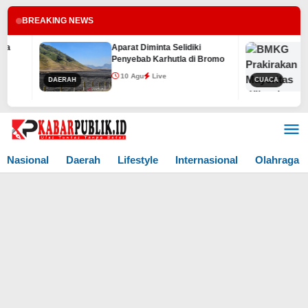
BREAKING NEWS
Aparat Diminta Selidiki
Penyebab Karhutla di Bromo
10 Agu
Live
DAERAH
CUACA
Lewati
ke
konten
Nasional
Daerah
Lifestyle
Internasional
Olahraga