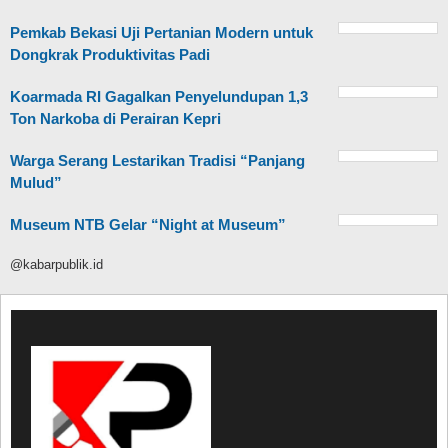
Pemkab Bekasi Uji Pertanian Modern untuk
Dongkrak Produktivitas Padi
Koarmada RI Gagalkan Penyelundupan 1,3
Ton Narkoba di Perairan Kepri
Warga Serang Lestarikan Tradisi “Panjang
Mulud”
Museum NTB Gelar “Night at Museum”
@kabarpublik.id