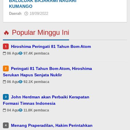
BALULUAK BAJARAMI NAGARI
KUMANGO
Daerah
18/09/2022
oleh
redaksi
🔥 Popular Minggu Ini
Hiroshima Peringati 81 Tahun Bom Atom
1
06 Agu
97.4K pembaca
Peringati 81 Tahun Bom Atom, Hiroshima
2
Serukan Hapus Senjata Nuklir
06 Agu
92.1K pembaca
John Herdman akan Perbaiki Kerapatan
3
Formasi Timnas Indonesia
04 Agu
11.8K pembaca
Menang Praperadilan, Hakim Perintahkan
4