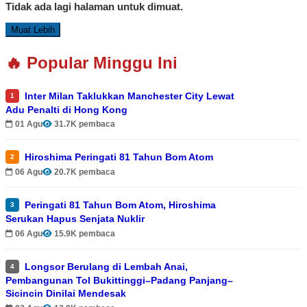
Tidak ada lagi halaman untuk dimuat.
Muat Lebih
🔥 Popular Minggu Ini
Inter Milan Taklukkan Manchester City Lewat
1
Adu Penalti di Hong Kong
01 Agu
31.7K pembaca
Hiroshima Peringati 81 Tahun Bom Atom
2
06 Agu
20.7K pembaca
Peringati 81 Tahun Bom Atom, Hiroshima
3
Serukan Hapus Senjata Nuklir
06 Agu
15.9K pembaca
Longsor Berulang di Lembah Anai,
4
Pembangunan Tol Bukittinggi–Padang Panjang–
Sicincin Dinilai Mendesak