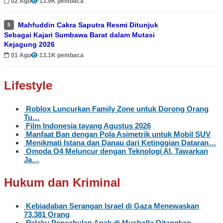
02 Agu
13.9K pembaca
Mahfuddin Cakra Saputra Resmi Ditunjuk
5
Sebagai Kajari Sumbawa Barat dalam Mutasi
Kejagung 2026
01 Agu
13.1K pembaca
Lifestyle
Roblox Luncurkan Family Zone untuk Dorong Orang
Tu…
Film Indonesia tayang Agustus 2026
Manfaat Ban dengan Pola Asimetrik untuk Mobil SUV
Menikmati Istana dan Danau dari Ketinggian Dataran…
Omoda O4 Meluncur dengan Teknologi AI, Tawarkan
Ja…
Hukum dan Kriminal
Kebiadaban Serangan Israel di Gaza Menewaskan
73.381 Orang
Pelaku Pencabulan Anak di Musholla Ditangkap