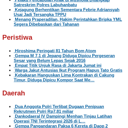
Satreskrim Polres Labuhanbatu
Kejagung Berhentikan Sementara Febrie Adriansyah
Usai Jadi Tersangka TPPU
Menang Praperadilan, Hakim Perintahkan Bripka YML
Segera Dibebaskan dari Tahanan
Peristiwa
Hiroshima Peringati 81 Tahun Bom Atom
Gempa M 7,1 di Jepang Diduga Dipicu Pergeseran
Sesar yang Belum Lepas Sejak 2016
Empat Titik Unjuk Rasa di Jakarta Jumat ini
Warga Jakut Antusias Ikut Program Hapus Tato Gratis
Kebakaran Hanguskan Lima Kontrakan di Cakung
Timur, Diduga Dipicu Kompor Saat Me…
Daerah
Dua Anggota Polri Terlibat Dugaan Penipuan
Rekrutmen Polri Rp7,81 miliar
Dankodaeral IV Dampingi Menhan Tinjau Latihan
Operasi TNI Terintegrasi 2026 di L…
Gempa Pangandaran Paksa 6 Kereta di Daop 2