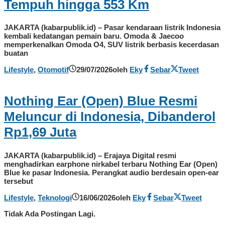
Tempuh hingga 553 Km
JAKARTA (kabarpublik.id) – Pasar kendaraan listrik Indonesia
kembali kedatangan pemain baru. Omoda & Jaecoo
memperkenalkan Omoda O4, SUV listrik berbasis kecerdasan
buatan
Lifestyle
,
Otomotif
29/07/2026
oleh
Eky
Sebar
Tweet
Nothing Ear (Open) Blue Resmi
Meluncur di Indonesia, Dibanderol
Rp1,69 Juta
JAKARTA (kabarpublik.id) – Erajaya Digital resmi
menghadirkan earphone nirkabel terbaru Nothing Ear (Open)
Blue ke pasar Indonesia. Perangkat audio berdesain open-ear
tersebut
Lifestyle
,
Teknologi
16/06/2026
oleh
Eky
Sebar
Tweet
Tidak Ada Postingan Lagi.