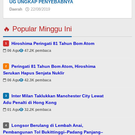
UG UNGKAP PENYEBABNYA
Daerah
22/08/2019
oleh
🔥 Popular Minggu Ini
Hiroshima Peringati 81 Tahun Bom Atom
1
06 Agu
47.2K pembaca
Peringati 81 Tahun Bom Atom, Hiroshima
2
Serukan Hapus Senjata Nuklir
06 Agu
42.3K pembaca
Inter Milan Taklukkan Manchester City Lewat
3
Adu Penalti di Hong Kong
01 Agu
32.2K pembaca
Longsor Berulang di Lembah Anai,
4
Pembangunan Tol Bukittinggi–Padang Panjang–