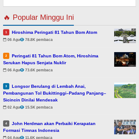
Eky
🔥 Popular Minggu Ini
Hiroshima Peringati 81 Tahun Bom Atom
1
06 Agu
78.8K pembaca
Peringati 81 Tahun Bom Atom, Hiroshima
2
Serukan Hapus Senjata Nuklir
06 Agu
73.6K pembaca
Longsor Berulang di Lembah Anai,
3
Pembangunan Tol Bukittinggi–Padang Panjang–
Sicincin Dinilai Mendesak
02 Agu
15.5K pembaca
John Herdman akan Perbaiki Kerapatan
4
Formasi Timnas Indonesia
04 Agu
11.6K pembaca