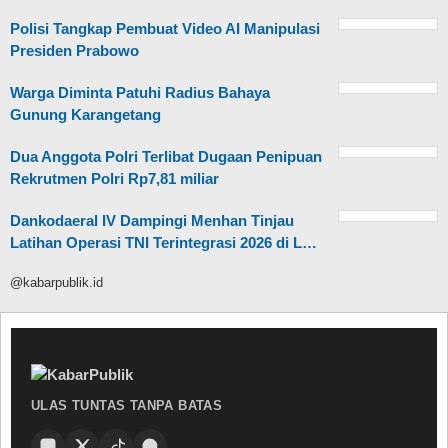
Polisi Tangkap Pembuat Video AI Manipulasi
Presiden Prabowo
Warga Diminta Patuhi Radius Bahaya
Gunung Karangetang
Dua Anggota Polri Terlibat Dugaan Penipuan
Rekrutmen Polri Rp7,81 miliar
Dankodaeral IV Dampingi Menhan Tinjau
Latihan Operasi TNI Terintegrasi 2026 di L…
@kabarpublik.id
ULAS TUNTAS TANPA BATAS