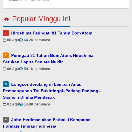
🔥 Popular Minggu Ini
Hiroshima Peringati 81 Tahun Bom Atom
1
06 Agu
64.2K pembaca
Peringati 81 Tahun Bom Atom, Hiroshima
2
Serukan Hapus Senjata Nuklir
06 Agu
59.1K pembaca
Longsor Berulang di Lembah Anai,
3
Pembangunan Tol Bukittinggi–Padang Panjang–
Sicincin Dinilai Mendesak
02 Agu
14.9K pembaca
John Herdman akan Perbaiki Kerapatan
4
Formasi Timnas Indonesia