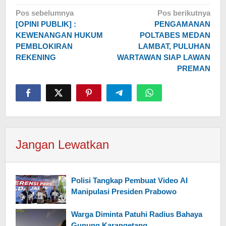
Navigasi
Pos sebelumnya
Pos berikutnya
[OPINI PUBLIK] :
PENGAMANAN
pos
KEWENANGAN HUKUM
POLTABES MEDAN
PEMBLOKIRAN
LAMBAT, PULUHAN
REKENING
WARTAWAN SIAP LAWAN
PREMAN
Jangan Lewatkan
Polisi Tangkap Pembuat Video AI
Manipulasi Presiden Prabowo
Warga Diminta Patuhi Radius Bahaya
Gunung Karangetang