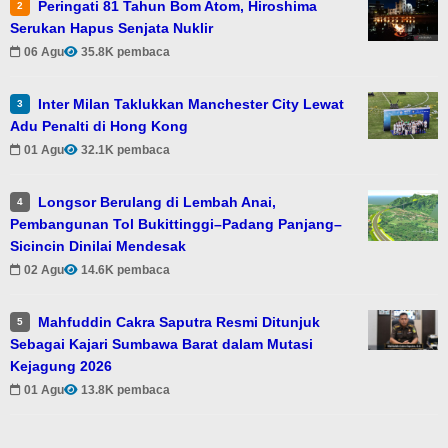
Peringati 81 Tahun Bom Atom, Hiroshima
2
Serukan Hapus Senjata Nuklir
06 Agu
35.8K pembaca
Inter Milan Taklukkan Manchester City Lewat
3
Adu Penalti di Hong Kong
01 Agu
32.1K pembaca
Longsor Berulang di Lembah Anai,
4
Pembangunan Tol Bukittinggi–Padang Panjang–
Sicincin Dinilai Mendesak
02 Agu
14.6K pembaca
Mahfuddin Cakra Saputra Resmi Ditunjuk
5
Sebagai Kajari Sumbawa Barat dalam Mutasi
Kejagung 2026
01 Agu
13.8K pembaca