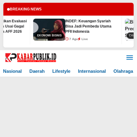
BREAKING NEWS
luasi
INDEF: Keuangan Syariah
agal
Bisa Jadi Pembeda Utama
026
PFII Indonesia
EKONOMI BISNIS
CUACA
7 Agu
Live
Lewati
ke
konten
Nasional
Daerah
Lifestyle
Internasional
Olahraga