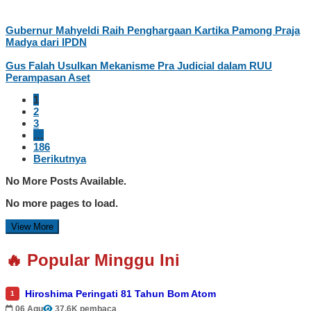
Gubernur Mahyeldi Raih Penghargaan Kartika Pamong Praja
Madya dari IPDN
Gus Falah Usulkan Mekanisme Pra Judicial dalam RUU
Perampasan Aset
1
2
3
…
186
Berikutnya
No More Posts Available.
No more pages to load.
View More
🔥 Popular Minggu Ini
Hiroshima Peringati 81 Tahun Bom Atom
1
06 Agu
37.6K pembaca