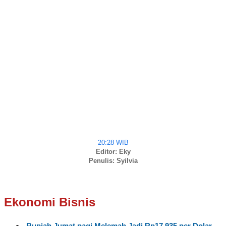
20:28 WIB
Editor: Eky
Penulis: Syilvia
Ekonomi Bisnis
Rupiah Jumat pagi Melemah Jadi Rp17.935 per Dolar