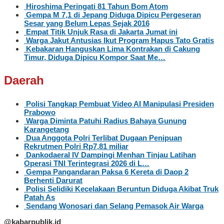
Hiroshima Peringati 81 Tahun Bom Atom
Gempa M 7,1 di Jepang Diduga Dipicu Pergeseran
Sesar yang Belum Lepas Sejak 2016
Empat Titik Unjuk Rasa di Jakarta Jumat ini
Warga Jakut Antusias Ikut Program Hapus Tato Gratis
Kebakaran Hanguskan Lima Kontrakan di Cakung
Timur, Diduga Dipicu Kompor Saat Me…
Daerah
Polisi Tangkap Pembuat Video AI Manipulasi Presiden
Prabowo
Warga Diminta Patuhi Radius Bahaya Gunung
Karangetang
Dua Anggota Polri Terlibat Dugaan Penipuan
Rekrutmen Polri Rp7,81 miliar
Dankodaeral IV Dampingi Menhan Tinjau Latihan
Operasi TNI Terintegrasi 2026 di L…
Gempa Pangandaran Paksa 6 Kereta di Daop 2
Berhenti Darurat
Polisi Selidiki Kecelakaan Beruntun Diduga Akibat Truk
Patah As
Sendang Wonosari dan Selang Pemasok Air Warga
@kabarpublik.id