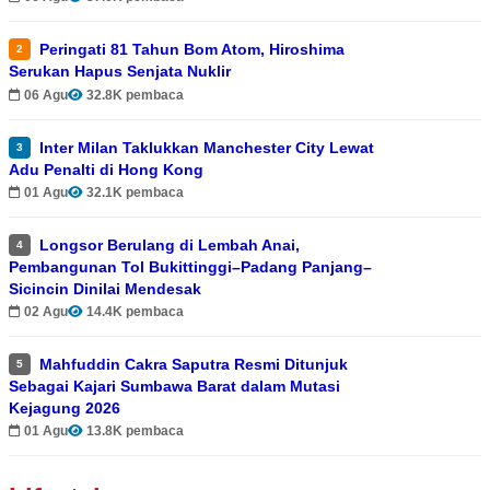
Peringati 81 Tahun Bom Atom, Hiroshima
2
Serukan Hapus Senjata Nuklir
06 Agu
32.8K pembaca
Inter Milan Taklukkan Manchester City Lewat
3
Adu Penalti di Hong Kong
01 Agu
32.1K pembaca
Longsor Berulang di Lembah Anai,
4
Pembangunan Tol Bukittinggi–Padang Panjang–
Sicincin Dinilai Mendesak
02 Agu
14.4K pembaca
Mahfuddin Cakra Saputra Resmi Ditunjuk
5
Sebagai Kajari Sumbawa Barat dalam Mutasi
Kejagung 2026
01 Agu
13.8K pembaca