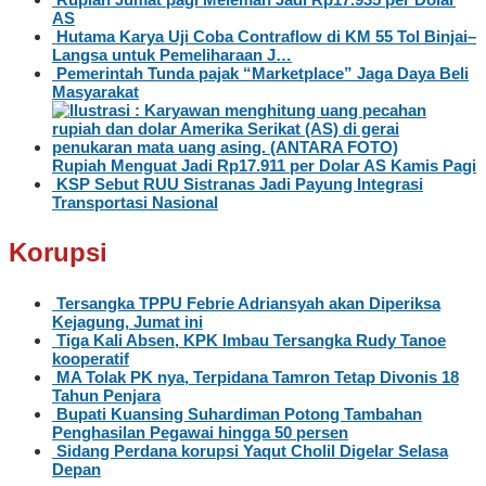
AS
Hutama Karya Uji Coba Contraflow di KM 55 Tol Binjai–
Langsa untuk Pemeliharaan J…
Pemerintah Tunda pajak “Marketplace” Jaga Daya Beli
Masyarakat
Rupiah Menguat Jadi Rp17.911 per Dolar AS Kamis Pagi
KSP Sebut RUU Sistranas Jadi Payung Integrasi
Transportasi Nasional
Korupsi
Tersangka TPPU Febrie Adriansyah akan Diperiksa
Kejagung, Jumat ini
Tiga Kali Absen, KPK Imbau Tersangka Rudy Tanoe
kooperatif
MA Tolak PK nya, Terpidana Tamron Tetap Divonis 18
Tahun Penjara
Bupati Kuansing Suhardiman Potong Tambahan
Penghasilan Pegawai hingga 50 persen
Sidang Perdana korupsi Yaqut Cholil Digelar Selasa
Depan