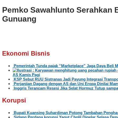
Pemko Sawahlunto Serahkan B
Gunuang
Ekonomi Bisnis
Pemerintah Tunda pajak “Marketplace” Jaga Daya Beli 
AS Kamis Pagi
KSP Sebut RUU Sistranas Jadi Payung Integrasi Transpo
Perjanjian Dagang dengan AS dan Uni Eropa Dinilai Mam
Inggris Terancam Resesi Jika Selat Hormuz Tutup sampa
Korupsi
Bupati Kuansing Suhardiman Potong Tambahan Penghas
Sidang Perdana korupsi Yaqut Cholil Digelar Selasa Dep