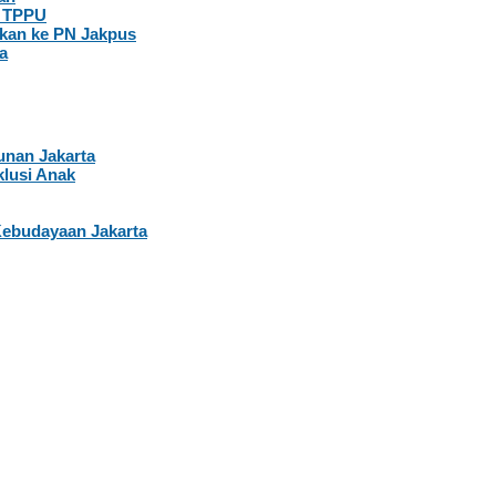
t TPPU
kan ke PN Jakpus
a
nan Jakarta
lusi Anak
Kebudayaan Jakarta