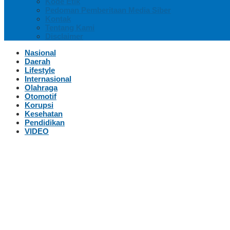
Kode Etik
Pedoman Pemberitaan Media Siber
Kontak
Tentang Kami
Disclaimer
Nasional
Daerah
Lifestyle
Internasional
Olahraga
Otomotif
Korupsi
Kesehatan
Pendidikan
VIDEO