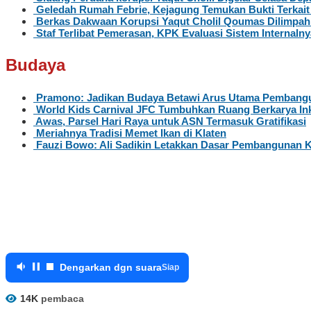
Geledah Rumah Febrie, Kejagung Temukan Bukti Terkai
Berkas Dakwaan Korupsi Yaqut Cholil Qoumas Dilimpah
Staf Terlibat Pemerasan, KPK Evaluasi Sistem Internalny
Budaya
Pramono: Jadikan Budaya Betawi Arus Utama Pembangu
World Kids Carnival JFC Tumbuhkan Ruang Berkarya Ink
Awas, Parsel Hari Raya untuk ASN Termasuk Gratifikasi
Meriahnya Tradisi Memet Ikan di Klaten
Fauzi Bowo: Ali Sadikin Letakkan Dasar Pembangunan 
Dengarkan dgn suara
Siap
14K
pembaca