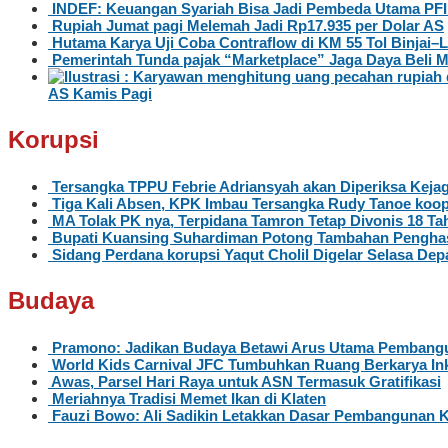
INDEF: Keuangan Syariah Bisa Jadi Pembeda Utama PFII
Rupiah Jumat pagi Melemah Jadi Rp17.935 per Dolar AS
Hutama Karya Uji Coba Contraflow di KM 55 Tol Binjai
Pemerintah Tunda pajak “Marketplace” Jaga Daya Beli 
AS Kamis Pagi
Korupsi
Tersangka TPPU Febrie Adriansyah akan Diperiksa Kejag
Tiga Kali Absen, KPK Imbau Tersangka Rudy Tanoe koop
MA Tolak PK nya, Terpidana Tamron Tetap Divonis 18 Ta
Bupati Kuansing Suhardiman Potong Tambahan Penghas
Sidang Perdana korupsi Yaqut Cholil Digelar Selasa Dep
Budaya
Pramono: Jadikan Budaya Betawi Arus Utama Pembangu
World Kids Carnival JFC Tumbuhkan Ruang Berkarya Ink
Awas, Parsel Hari Raya untuk ASN Termasuk Gratifikasi
Meriahnya Tradisi Memet Ikan di Klaten
Fauzi Bowo: Ali Sadikin Letakkan Dasar Pembangunan 