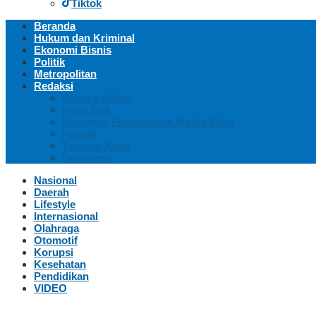
Tiktok
Beranda
Hukum dan Kriminal
Ekonomi Bisnis
Politik
Metropolitan
Redaksi
Privacy Policy
Kode Etik
Pedoman Pemberitaan Media Siber
Kontak
Tentang Kami
Disclaimer
Nasional
Daerah
Lifestyle
Internasional
Olahraga
Otomotif
Korupsi
Kesehatan
Pendidikan
VIDEO