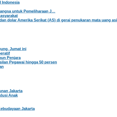
 Indonesia
–Langsa untuk Pemeliharaan J…
Masyarakat
ung, Jumat ini
eratif
hun Penjara
ilan Pegawai hingga 50 persen
an
nan Jakarta
lusi Anak
Kebudayaan Jakarta