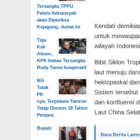
Tersangka TPPU
Febrie Adriansyah
akan Diperiksa
Kendati demiki
Kejagung, Jumat ini
untuk mewaspada
Tiga
wilayah Indones
Kali
Absen,
KPK Imbau Tersangka
Bibit Siklon Tro
Rudy Tanoe kooperatif
laut menuju dar
MA
hektopaskal dan
Tolak
Sistem tersebut
PK
nya, Terpidana Tamron
dan konfluensi d
Tetap Divonis 18 Tahun
Laut China Selata
Penjara
Bupati
Baca Berita Lainn