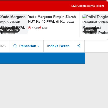
Live Update Berita Terkini
Yudo Margono Pimpin Ziarah
Polisi T
tutup
HUT Ke-40 PPAL di Kalibata
Video AI 
Prabowo
7 Agu
Live
DAERAH
7 Agu
L
2026
Pencarian
Indeks Berita