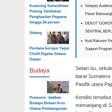
Selepas Audiens
Kuansing Suhardiman
Potong Tambahan
Pasar Batusang
Penghasilan Pegawai
hingga 50 persen
DEKOT GORON
SENTRAL BERJ
Sidang
Ikuti Rakorev P
Perdana korupsi Yaqut
Support Progr
Cholil Digelar Selasa
Depan
Selain itu, sirku
Budaya
barat Sumatera 
Pasifik utara Pa
Kondisi tersebu
Pramono: Jadikan
Budaya Betawi Arus
memanjang di Sa
Utama Pembangunan