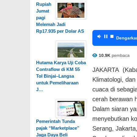
Rupiah
Jumat
pagi
Melemah Jadi
Rp17.935 per Dolar AS
Dengarka
10.9K
pembaca
Hutama Karya Uji Coba
JAKARTA (Kabarp
Contraflow di KM 55
Tol Binjai–Langsa
Klimatologi, da
untuk Pemeliharaan
cuaca di sebagi
J…
cerah berawan h
Dalam siaran ya
menyebutkan kot
Pemerintah Tunda
Serang, Jakarta
pajak “Marketplace”
Jaga Daya Beli