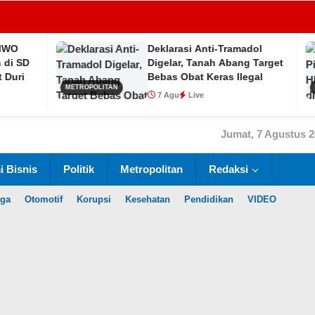
Deklarasi Anti-Tramadol
Digelar, Tanah Abang Target
Bebas Obat Keras Ilegal
METROPOLITAN
METROPOLITAN
7 Agu
Live
Jumat, 7 Agustus 
 Bisnis
Politik
Metropolitan
Redaksi
aga
Otomotif
Korupsi
Kesehatan
Pendidikan
VIDEO