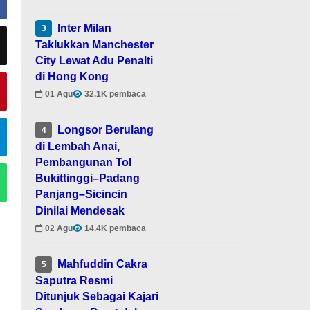
Inter Milan
3
Taklukkan Manchester
City Lewat Adu Penalti
di Hong Kong
01 Agu
32.1K pembaca
Longsor Berulang
4
di Lembah Anai,
Pembangunan Tol
Bukittinggi–Padang
Panjang–Sicincin
Dinilai Mendesak
02 Agu
14.4K pembaca
Mahfuddin Cakra
5
Saputra Resmi
Ditunjuk Sebagai Kajari