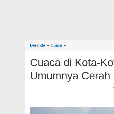
Beranda
»
Cuaca
»
Cuaca
di
Kota-
Cuaca di Kota-Ko
Kota
Besar
Umumnya Cerah 
di
Pulau
Jawa
Umumnya
Cerah
Berawan