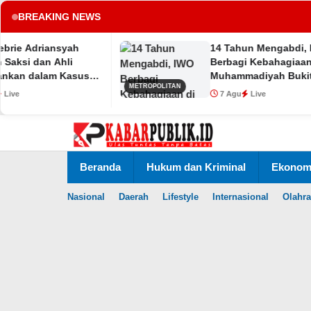
BREAKING NEWS
syah
14 Tahun Mengabdi, IWO
tup
hli
Berbagi Kebahagiaan di SD
 Kasus
Muhammadiyah Bukit Duri
METROPOLITAN
7 Agu
Live
Lewati
ke
konten
Beranda
Hukum dan Kriminal
Ekonomi
Nasional
Daerah
Lifestyle
Internasional
Olahr